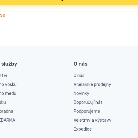
 se
 služby
O nás
ství
O nás
ho vosku
Včelařské prodejny
ího medu
Novinky
sku
Doporučují nás
poradna
Podporujeme
 ZDARMA
Veletrhy a výstavy
Expedice