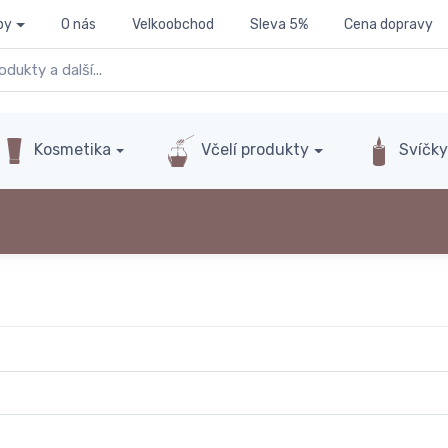
py
O nás
Velkoobchod
Sleva 5%
Cena dopravy
Kosmetika
Včelí produkty
Svíčk