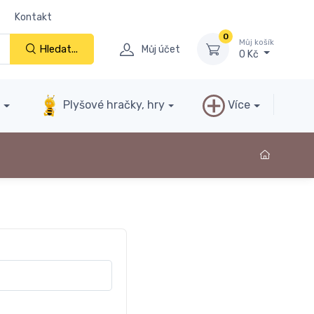
Kontakt
0
Můj košík
Hledat...
Můj účet
0 Kč
y
Plyšové hračky, hry
Více