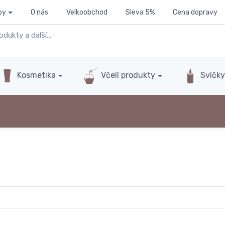
py
O nás
Velkoobchod
Sleva 5%
Cena dopravy
Kosmetika
Včelí produkty
Svíčk