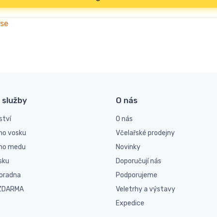
 se
 služby
O nás
ství
O nás
ho vosku
Včelařské prodejny
ího medu
Novinky
sku
Doporučují nás
poradna
Podporujeme
 ZDARMA
Veletrhy a výstavy
Expedice