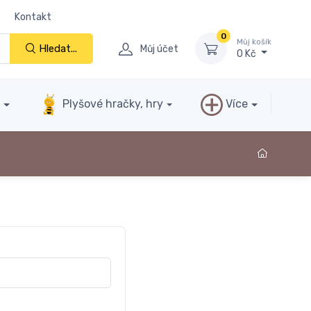
Kontakt
0
Můj košík
Hledat...
Můj účet
0 Kč
y
Plyšové hračky, hry
Více