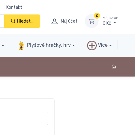
Kontakt
0
Můj košík
Hledat...
Můj účet
0 Kč
y
Plyšové hračky, hry
Více