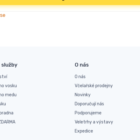
 se
 služby
O nás
ství
O nás
ho vosku
Včelařské prodejny
ího medu
Novinky
sku
Doporučují nás
poradna
Podporujeme
 ZDARMA
Veletrhy a výstavy
Expedice