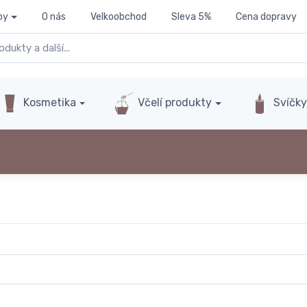
py
O nás
Velkoobchod
Sleva 5%
Cena dopravy
Kosmetika
Včelí produkty
Svíčk