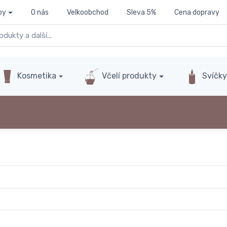
py
O nás
Velkoobchod
Sleva 5%
Cena dopravy
Kosmetika
Včelí produkty
Svíčk