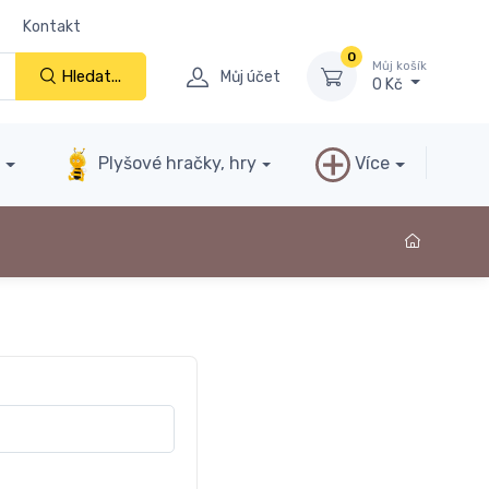
Kontakt
0
Můj košík
Hledat...
Můj účet
0 Kč
y
Plyšové hračky, hry
Více