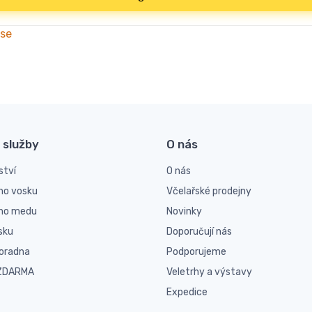
 se
 služby
O nás
ství
O nás
ho vosku
Včelařské prodejny
ího medu
Novinky
sku
Doporučují nás
poradna
Podporujeme
 ZDARMA
Veletrhy a výstavy
Expedice