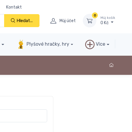
Kontakt
0
Můj košík
Hledat...
Můj účet
0 Kč
y
Plyšové hračky, hry
Více