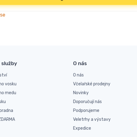
 se
 služby
O nás
ství
O nás
ho vosku
Včelařské prodejny
ího medu
Novinky
sku
Doporučují nás
poradna
Podporujeme
 ZDARMA
Veletrhy a výstavy
Expedice