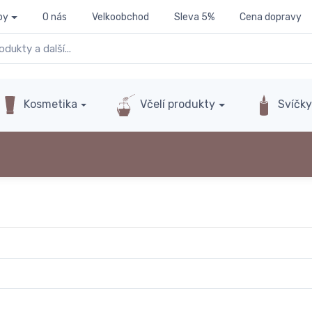
py
O nás
Velkoobchod
Sleva 5%
Cena dopravy
Kosmetika
Včelí produkty
Svíčk