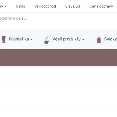
py
O nás
Velkoobchod
Sleva 5%
Cena dopravy
Kosmetika
Včelí produkty
Svíčk