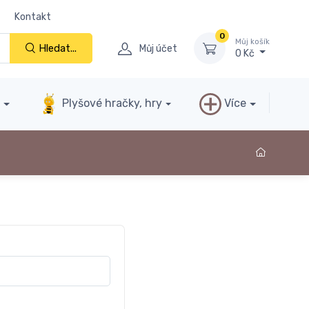
Kontakt
0
Můj košík
Hledat...
Můj účet
0 Kč
y
Plyšové hračky, hry
Více