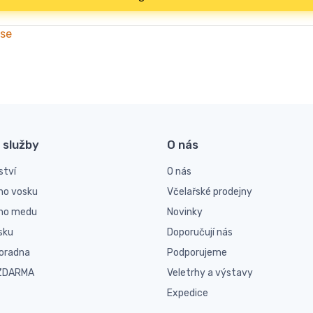
 se
 služby
O nás
ství
O nás
ho vosku
Včelařské prodejny
ího medu
Novinky
sku
Doporučují nás
poradna
Podporujeme
 ZDARMA
Veletrhy a výstavy
Expedice