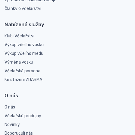
Články o včelařství
Nabízené služby
Klub iVčelařství
Výkup včelího vosku
Výkup včelího medu
Výměna vosku
Včelařská poradna
Ke stažení ZDARMA
O nás
O nás
Včelařské prodejny
Novinky
Doporučují nás