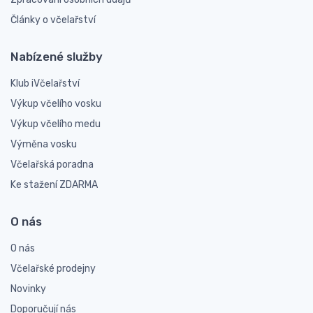
Články o včelařství
Nabízené služby
Klub iVčelařství
Výkup včelího vosku
Výkup včelího medu
Výměna vosku
Včelařská poradna
Ke stažení ZDARMA
O nás
O nás
Včelařské prodejny
Novinky
Doporučují nás