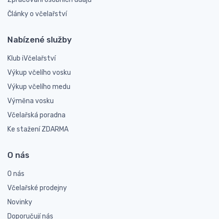
Články o včelařství
Nabízené služby
Klub iVčelařství
Výkup včelího vosku
Výkup včelího medu
Výměna vosku
Včelařská poradna
Ke stažení ZDARMA
O nás
O nás
Včelařské prodejny
Novinky
Doporučují nás