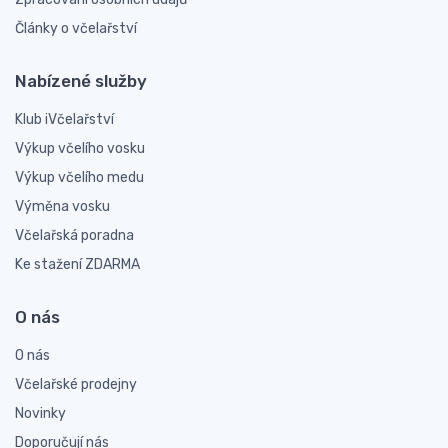
Články o včelařství
Nabízené služby
Klub iVčelařství
Výkup včelího vosku
Výkup včelího medu
Výměna vosku
Včelařská poradna
Ke stažení ZDARMA
O nás
O nás
Včelařské prodejny
Novinky
Doporučují nás