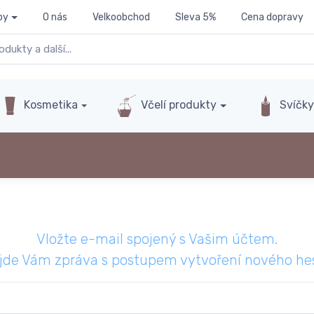
py
O nás
Velkoobchod
Sleva 5%
Cena dopravy
Kosmetika
Včelí produkty
Svíčk
Vložte e-mail spojený s Vašim účtem.
íjde Vám zpráva s postupem vytvoření nového hes