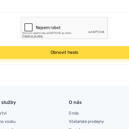
Obnovit heslo
 služby
O nás
ství
O nás
ho vosku
Včelařské prodejny