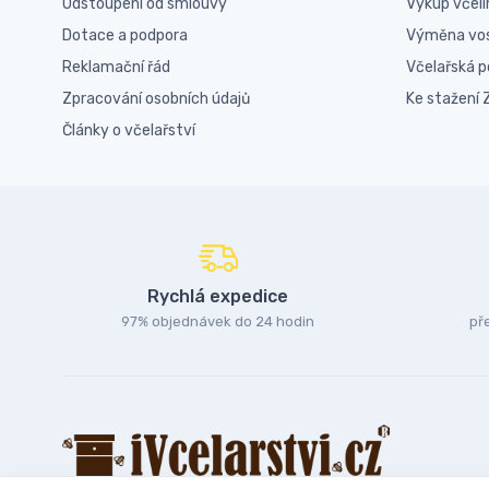
Odstoupení od smlouvy
Výkup včel
Dotace a podpora
Výměna vo
Reklamační řád
Včelařská 
Zpracování osobních údajů
Ke stažení
Články o včelařství
Rychlá expedice
97% objednávek do 24 hodin
př