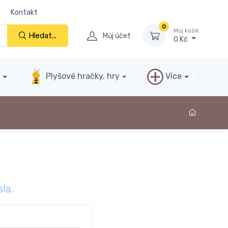
Kontakt
0
Můj košík
Hledat...
Můj účet
0 Kč
y
Plyšové hračky, hry
Více
la.