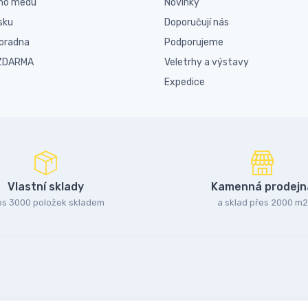
ího medu
Novinky
sku
Doporučují nás
poradna
Podporujeme
 ZDARMA
Veletrhy a výstavy
Expedice
Vlastní sklady
Kamenná prodejn
es 3000 položek skladem
a sklad přes 2000 m2