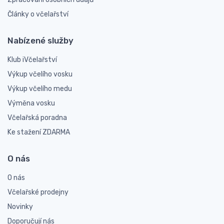
Články o včelařství
Nabízené služby
Klub iVčelařství
Výkup včelího vosku
Výkup včelího medu
Výměna vosku
Včelařská poradna
Ke stažení ZDARMA
O nás
O nás
Včelařské prodejny
Novinky
Doporučují nás