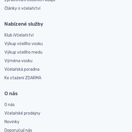
Články o včelařství
Nabízené služby
Klub iVčelařství
Výkup včelího vosku
Výkup včelího medu
Výměna vosku
Včelařská poradna
Ke stažení ZDARMA
O nás
O nás
Včelařské prodejny
Novinky
Doporučují nás