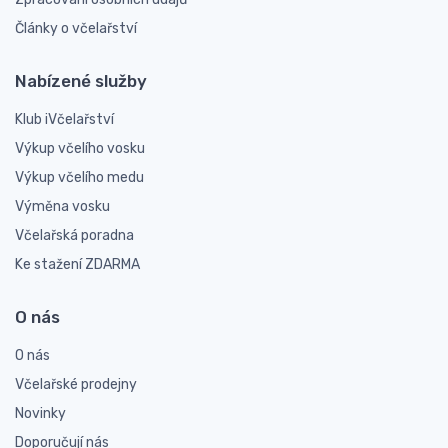
Články o včelařství
Nabízené služby
Klub iVčelařství
Výkup včelího vosku
Výkup včelího medu
Výměna vosku
Včelařská poradna
Ke stažení ZDARMA
O nás
O nás
Včelařské prodejny
Novinky
Doporučují nás