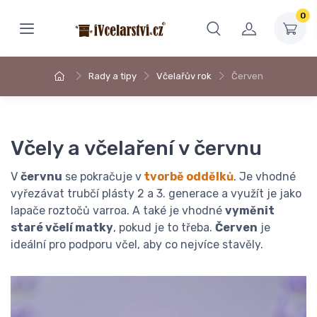
0
Rady a tipy
Včelařův rok
Červen
Včely a včelaření v červnu
V
červnu
se pokračuje v
tvorbě oddělků
. Je vhodné
vyřezávat trubčí plásty 2 a 3. generace a využít je jako
lapače roztočů varroa. A také je vhodné
vyměnit
staré včelí matky
, pokud je to třeba.
Červen
je
ideální pro podporu včel, aby co nejvíce stavěly.