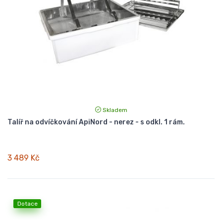
Skladem
Talíř na odvíčkování ApiNord - nerez - s odkl. 1 rám.
3 489 Kč
Dotace