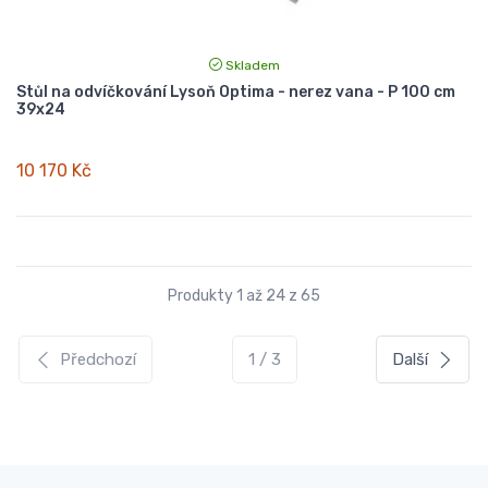
Skladem
Stůl na odvíčkování Lysoň Optima - nerez vana - P 100 cm
39x24
10 170 Kč
Produkty 1 až 24 z 65
Předchozí
1 / 3
Další