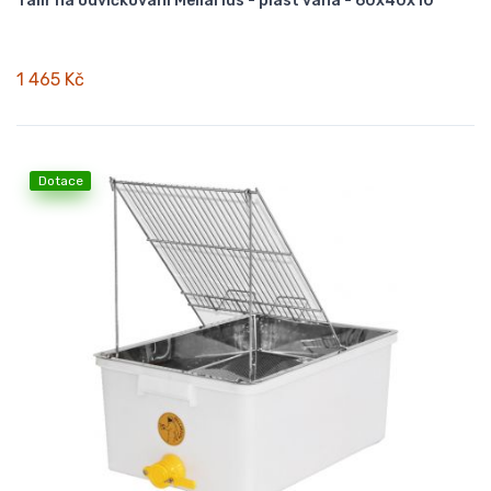
Talíř na odvíčkování Mellarius - plast vana - 60x40x10
1 465 Kč
Dotace