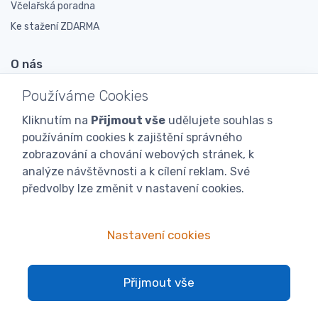
Včelařská poradna
Ke stažení ZDARMA
O nás
O nás
Používáme Cookies
Včelařské prodejny
Kliknutím na
Přijmout vše
udělujete souhlas s
Novinky
používáním cookies k zajištění správného
Doporučují nás
zobrazování a chování webových stránek, k
analýze návštěvnosti a k cílení reklam. Své
Podporujeme
předvolby lze změnit v nastavení cookies.
Veletrhy a výstavy
Expedice
Nastavení cookies
Proč nás?
Velkoobchod
Přijmout vše
Spokojení zákazníci