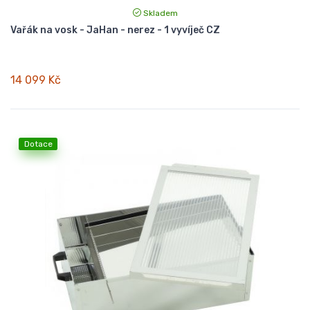
Skladem
Vařák na vosk - JaHan - nerez - 1 vyvíječ CZ
14 099 Kč
Dotace