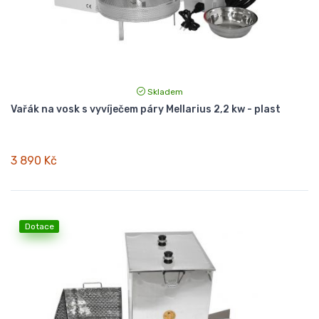
Skladem
Vařák na vosk s vyvíječem páry Mellarius 2,2 kw - plast
3 890 Kč
Dotace