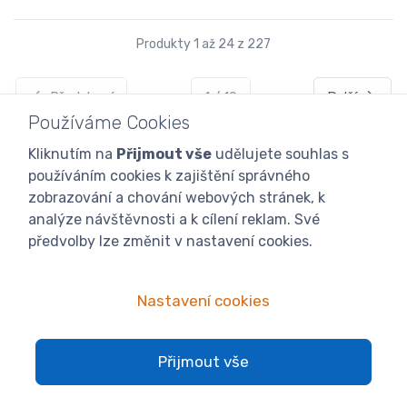
Produkty 1 až 24 z 227
Předchozí
1 / 10
Další
Používáme Cookies
Kliknutím na
Přijmout vše
udělujete souhlas s
používáním cookies k zajištění správného
zobrazování a chování webových stránek, k
analýze návštěvnosti a k cílení reklam. Své
Pro zákazníky
předvolby lze změnit v nastavení cookies.
Cena dopravy a platby
Obchodní podmínky
Nastavení cookies
Odstoupení od smlouvy
Dotace a podpora
Přijmout vše
Reklamační řád
Zpracování osobních údajů