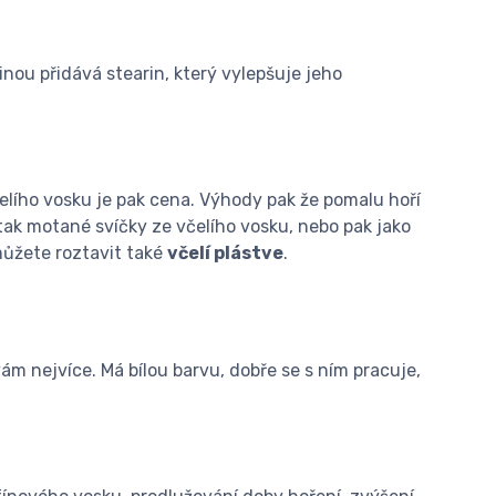
inou přidává stearin, který vylepšuje jeho
elího vosku je pak cena. Výhody pak že pomalu hoří
 tak motané svíčky ze včelího vosku, nebo pak jako
můžete roztavit také
včelí plástve
.
ám nejvíce. Má bílou barvu, dobře se s ním pracuje,