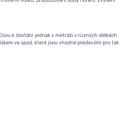
rafínového vosku, prodlužování doby hoření, zvýšení
 Jsou k dostání jednak v metráži v různých délkách
líškem ve spod, které jsou vhodné především pro tak