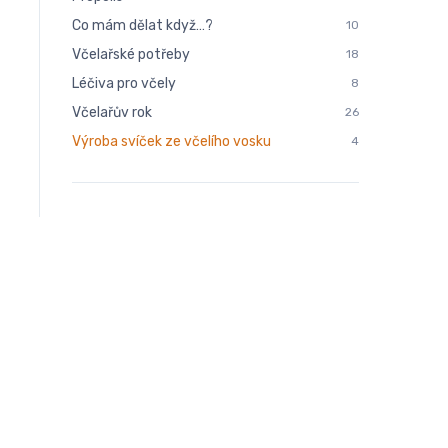
Co mám dělat když…?
10
Včelařské potřeby
18
Léčiva pro včely
8
Včelařův rok
26
Výroba svíček ze včelího vosku
4