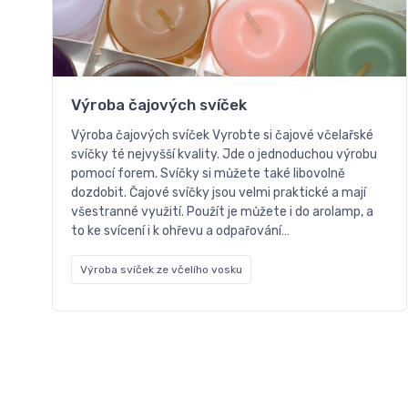
Výroba čajových svíček
Výroba čajových svíček Vyrobte si čajové včelařské
svíčky té nejvyšší kvality. Jde o jednoduchou výrobu
pomocí forem. Svíčky si můžete také libovolně
dozdobit. Čajové svíčky jsou velmi praktické a mají
všestranné využití. Použít je můžete i do arolamp, a
to ke svícení i k ohřevu a odpařování…
Výroba svíček ze včelího vosku