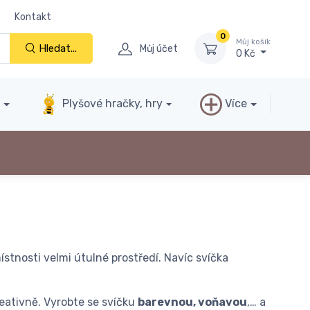
Kontakt
0
Můj košík
Hledat...
Můj účet
0 Kč
y
Plyšové hračky, hry
Více
místnosti velmi útulné prostředí. Navíc svíčka
reativně. Vyrobte se svíčku
barevnou, voňavou
,… a