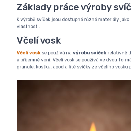
Základy práce výroby sví
K výrobě svíček jsou dostupné různé materiály jako g
vlastnosti.
Včelí vosk
Včelí vosk
se používá na
výrobu svíček
relativně 
a příjemně voní. Včelí vosk se používá ve dvou form
granule, kostku, apod a lité svíčky ze včelího vosk