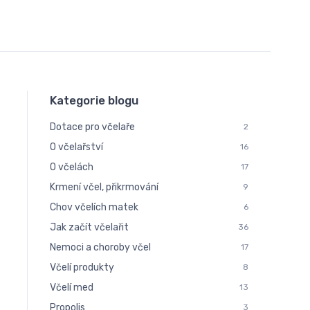
Kategorie blogu
Dotace pro včelaře
2
O včelařství
16
O včelách
17
Krmení včel, přikrmování
9
Chov včelích matek
6
Jak začít včelařit
36
Nemoci a choroby včel
17
Včelí produkty
8
Včelí med
13
Propolis
3