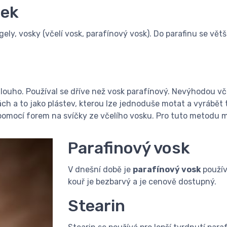
ček
ely, vosky (včelí vosk, parafínový vosk). Do parafinu se větš
dlouho. Používal se dříve než vosk parafínový. Nevýhodou vč
ách a to jako plástev, kterou lze jednoduše motat a vyrábět
u pomocí forem na svíčky ze včelího vosku. Pro tuto metodu 
Parafinový vosk
V dnešní době je
parafínový vosk
použív
kouř je bezbarvý a je cenově dostupný.
Stearin