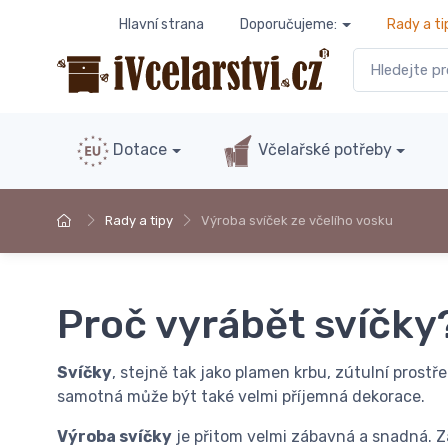
Hlavní strana
Doporučujeme:
Rady a ti
Dotace
Včelařské potřeby
Rady a tipy
Výroba svíček ze včelího vosku
Proč vyrábět svíčky
Svíčky
, stejně tak jako plamen krbu, zútulní prostře
samotná může být také velmi příjemná dekorace.
Výroba svíčky
je přitom velmi zábavná a snadná. Za