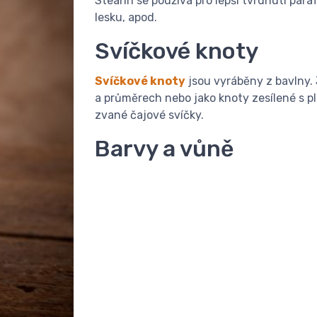
​Stearin se používá pro lepší tvrdnutí pa
lesku, apod.
​Svíčkové knoty
​Svíčkové knoty
jsou vyráběny z bavlny.
a průměrech nebo jako knoty zesílené s p
zvané čajové svíčky.
Barvy a vůně