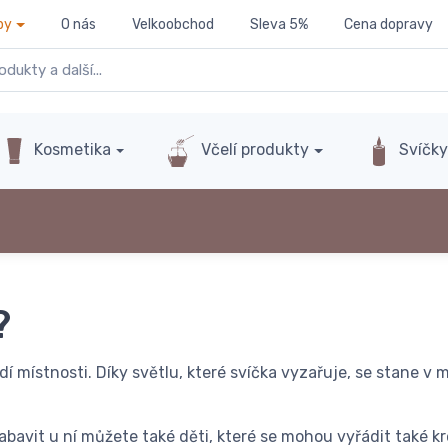
py
O nás
Velkoobchod
Sleva 5%
Cena dopravy
Kosmetika
Včelí produkty
Svíčk
?
dí místnosti. Díky světlu, které svíčka vyzařuje, se stane v 
bavit u ní můžete také děti, které se mohou vyřádit také k