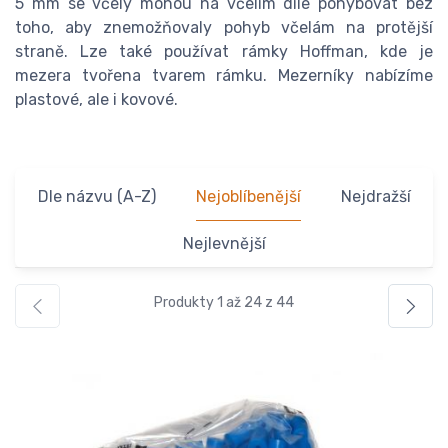
5 mm se včely mohou na včelím díle pohybovat bez
toho, aby znemožňovaly pohyb včelám na protější
straně. Lze také používat rámky Hoffman, kde je
mezera tvořena tvarem rámku. Mezerníky nabízíme
plastové, ale i kovové.
Dle názvu (A-Z)
Nejoblíbenější
Nejdražší
Nejlevnější
Produkty 1 až 24 z 44