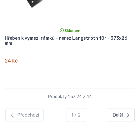
Skladem
Hřeben k vymez. rámků - nerez Langstroth 10r - 373x26
mm
24 Kč
Produkty 1 až 24 z 44
Předchozí
1 / 2
Další