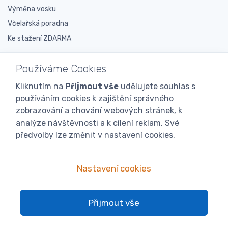
Výměna vosku
Včelařská poradna
Ke stažení ZDARMA
O nás
Používáme Cookies
O nás
Kliknutím na
Přijmout vše
udělujete souhlas s
používáním cookies k zajištění správného
Včelařské prodejny
zobrazování a chování webových stránek, k
Novinky
analýze návštěvnosti a k cílení reklam. Své
Doporučují nás
předvolby lze změnit v nastavení cookies.
Podporujeme
Veletrhy a výstavy
Nastavení cookies
Expedice
Proč nás?
Přijmout vše
Velkoobchod