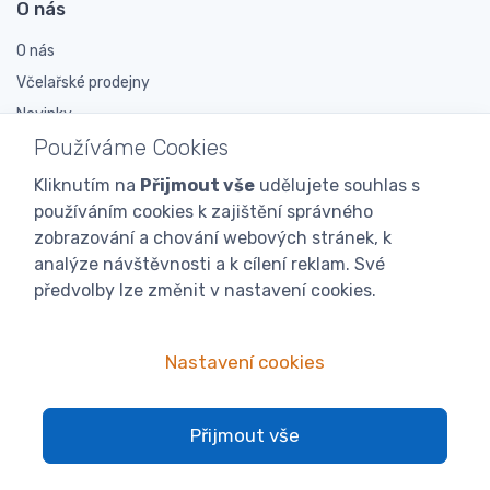
O nás
O nás
Včelařské prodejny
Novinky
Používáme Cookies
Doporučují nás
Podporujeme
Kliknutím na
Přijmout vše
udělujete souhlas s
Veletrhy a výstavy
používáním cookies k zajištění správného
zobrazování a chování webových stránek, k
Expedice
analýze návštěvnosti a k cílení reklam. Své
předvolby lze změnit v nastavení cookies.
Proč nás?
Velkoobchod
Nastavení cookies
Spokojení zákazníci
Bezodkladné vyřizování reklamací
Přijmout vše
Příznivé ceny
Široký sortiment skladem