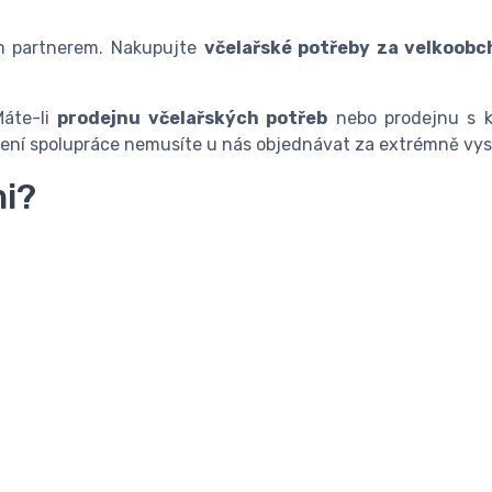
ím partnerem. Nakupujte
včelařské potřeby za velkoobc
Máte-li
prodejnu včelařských potřeb
nebo prodejnu s k
jení spolupráce nemusíte u nás objednávat za extrémně vys
mi?