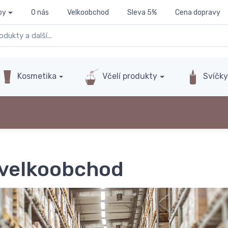
py
O nás
Velkoobchod
Sleva 5%
Cena dopravy
Kosmetika
Včelí produkty
Svíčk
 velkoobchod