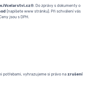
.iVcelarstvi.cz
®
. Do zprávy s dokumenty o
hod
(napíšete www stránku). Při schválení vás
Ceny jsou s DPH.
mi potřebami, vyhrazujeme si právo na
zrušení