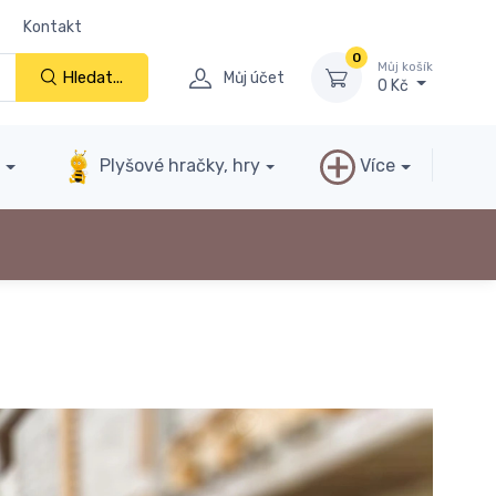
Kontakt
0
Můj košík
Hledat...
Můj účet
0 Kč
y
Plyšové hračky, hry
Více