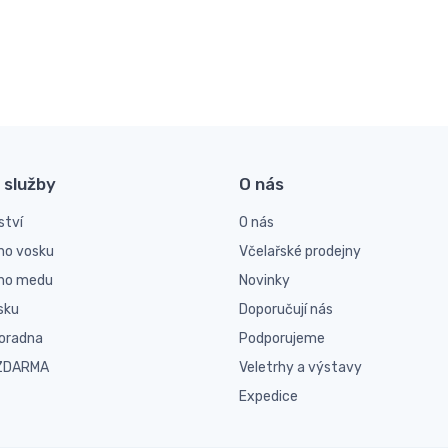
 služby
O nás
ství
O nás
ho vosku
Včelařské prodejny
ího medu
Novinky
sku
Doporučují nás
poradna
Podporujeme
 ZDARMA
Veletrhy a výstavy
Expedice