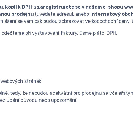
u, kopii k DPH
a
zaregistrujete se v našem e-shopu www
nou prodejnu
(uvedete adresu), anebo
internetový obc
ihlášení se vám pak budou zobrazovat velkoobchodní ceny. 
ám odečteme při vystavování faktury. Jsme plátci DPH.
 webových stránek.
lné, tedy, že nebudou adekvátní pro prodejnu se včelařský
 bez udání důvodu nebo upozornění.