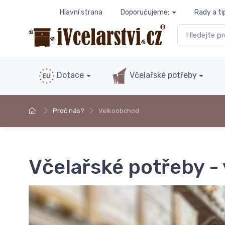
Hlavní strana
Doporučujeme:
Rady a ti
Dotace
Včelařské potřeby
Proč nás?
Velkoobchod
Včelařské potřeby -