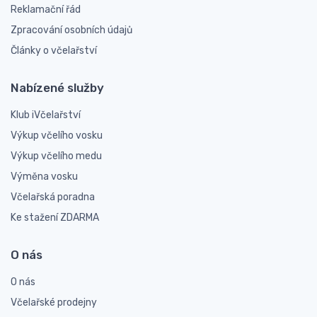
Reklamační řád
Zpracování osobních údajů
Články o včelařství
Nabízené služby
Klub iVčelařství
Výkup včelího vosku
Výkup včelího medu
Výměna vosku
Včelařská poradna
Ke stažení ZDARMA
O nás
O nás
Včelařské prodejny