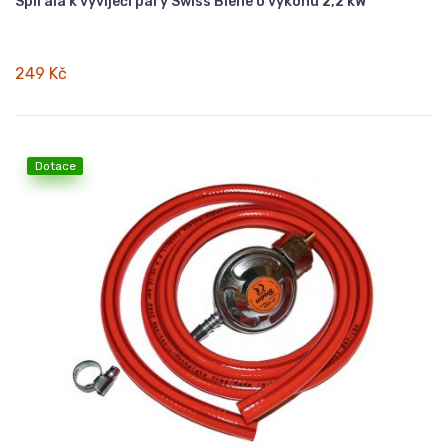
Spirála k vyvíječi páry Swiss Biene o výkonu 2,2 kW
249 Kč
Dotace