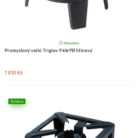
Skladem
Průmyslový vařič Triglav 9 kW PB litinový
1 510 Kč
Dotace