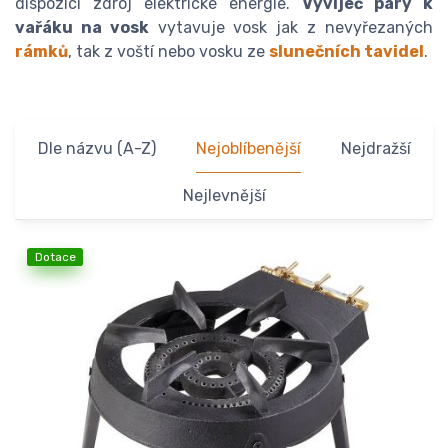
dispozici zdroj elektrické energie.
Vyvíječ páry k
vařáku na vosk
vytavuje vosk jak z nevyřezaných
rámků
, tak z voští nebo vosku ze
slunečních tavidel
.
Dle názvu (A-Z)
Nejoblíbenější
Nejdražší
Nejlevnější
Dotace