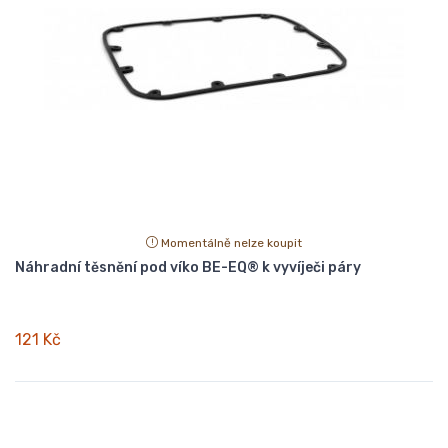
Momentálně nelze koupit
Náhradní těsnění pod víko BE-EQ® k vyvíječi páry
121 Kč