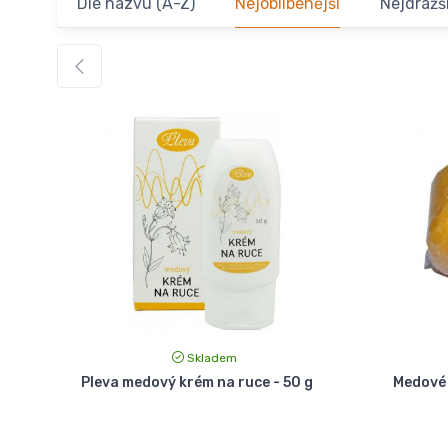
Dle názvu (A-Z)
Nejoblíbenější
Nejdražš
Skladem
Pleva medový krém na ruce - 50 g
Medové 