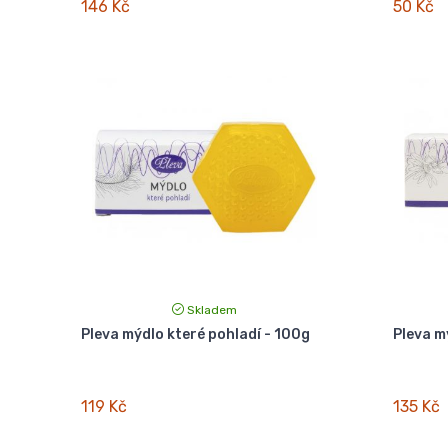
146 Kč
50 Kč
Skladem
Pleva mýdlo které pohladí - 100g
Pleva m
119 Kč
135 Kč