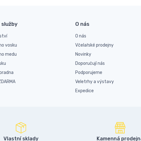
 služby
O nás
ství
O nás
ho vosku
Včelařské prodejny
ího medu
Novinky
sku
Doporučují nás
poradna
Podporujeme
 ZDARMA
Veletrhy a výstavy
Expedice
Vlastní sklady
Kamenná prodejn