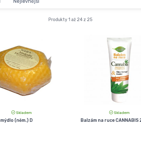
í
Nejlevnější
Produkty 1 až 24 z 25
Skladem
Skladem
mýdlo (něm.) D
Balzám na ruce CANNABIS 