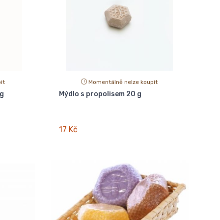
it
Momentálně nelze koupit
 g
Mýdlo s propolisem 20 g
17 Kč