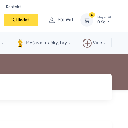
Kontakt
0
Můj košík
Hledat...
Můj účet
0 Kč
y
Plyšové hračky, hry
Více