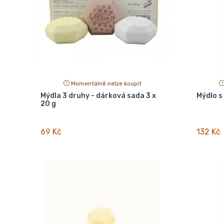
Momentálně nelze koupit
Mýdla 3 druhy - dárková sada 3 x
Mýdlo s
20 g
69 Kč
132 Kč