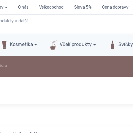
py
O nás
Velkoobchod
Sleva 5%
Cena dopravy
Kosmetika
Včelí produkty
Svíčk
ýdla