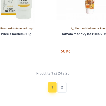
Momentálně nelze koupit
Momentálně nelze koup
 ruce s medem 50 g
Balzám medový na ruce 205
68 Kč
Produkty 1 až 24 z 25
(current)
1
2