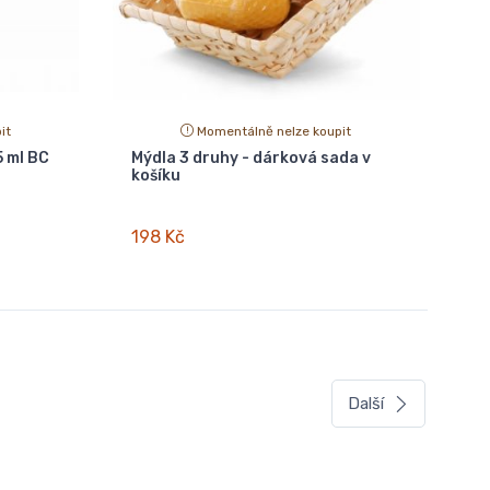
it
Momentálně nelze koupit
 ml BC
Mýdla 3 druhy - dárková sada v
košíku
198 Kč
Další