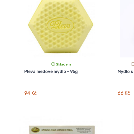
Skladem
Pleva medové mýdlo - 95g
Mýdlo s
94 Kč
66 Kč