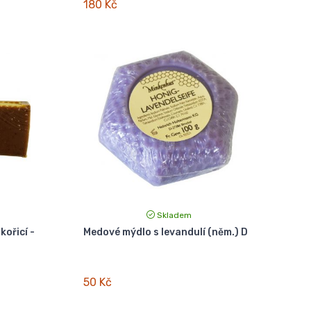
180 Kč
Skladem
kořicí -
Medové mýdlo s levandulí (něm.) D
50 Kč