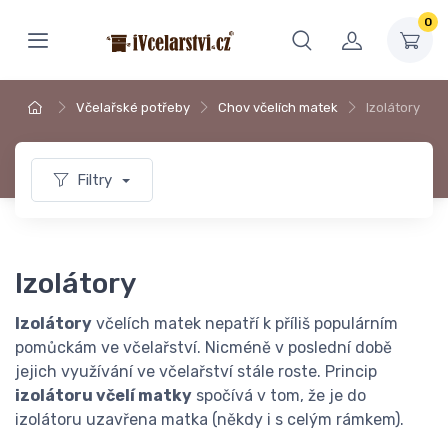
0
Včelařské potřeby
Chov včelích matek
Izolátory
Filtry
Izolátory
Izolátory
včelích matek nepatří k příliš populárním
pomůckám ve včelařství. Nicméně v poslední době
jejich využívání ve včelařství stále roste. Princip
izolátoru včelí matky
spočívá v tom, že je do
izolátoru uzavřena matka (někdy i s celým rámkem).