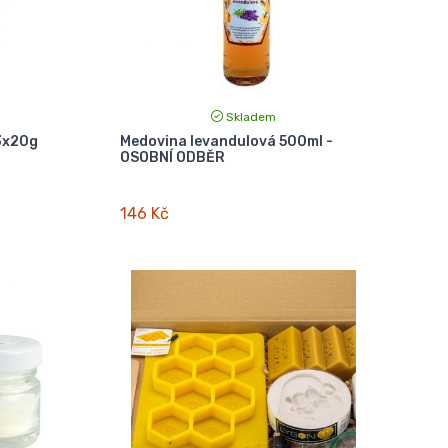
Skladem
3x20g
Medovina levandulová 500ml -
OSOBNÍ ODBĚR
146 Kč