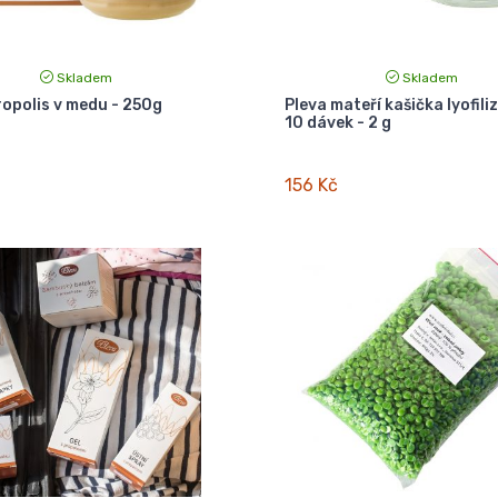
Skladem
Skladem
ropolis v medu - 250g
Pleva mateří kašička lyofili
10 dávek - 2 g
156 Kč