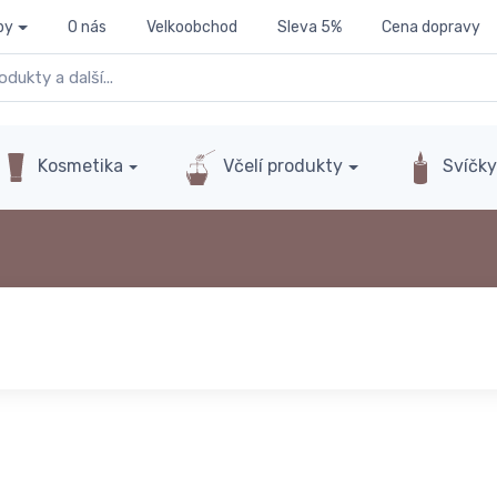
py
O nás
Velkoobchod
Sleva 5%
Cena dopravy
Kosmetika
Včelí produkty
Svíčk