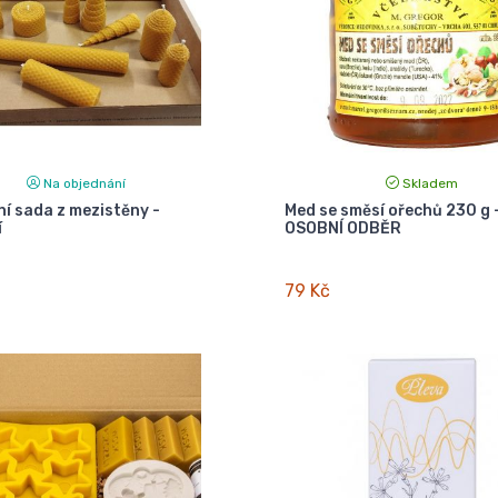
Na objednání
Skladem
ní sada z mezistěny -
Med se směsí ořechů 230 g 
í
OSOBNÍ ODBĚR
79 Kč