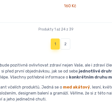
160 Kč
Produkty 1 až 24 z 39
(current)
1
2
bude pozitivně ovlivňovat zdraví nejen Vaše, ale i zdraví čl
 si před první objednávkou, jak se od sebe
jednotlivé dru
jlépe. Všechny potřebné informace o
konkrétním druhu 
iant včelích produktů. Jedná se o
med akátový
, lesní, kv
í složením, designem balení a gramáží. Věříme, že si z této 
í a jeho jedinečné chuti.