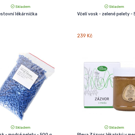
Skladem
Skladem
estovní lékárnička
Včelí vosk - zelené pelety -
239 Kč
Skladem
Skladem
sk - modré pelety - 500 g
Pleva Zázvor lékařský v me