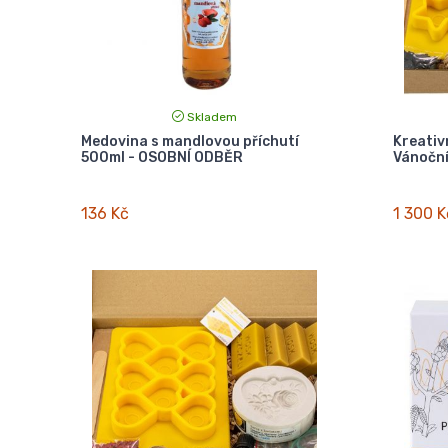
Skladem
Medovina s mandlovou příchutí
Kreativ
500ml - OSOBNÍ ODBĚR
Vánočn
136 Kč
1 300 K