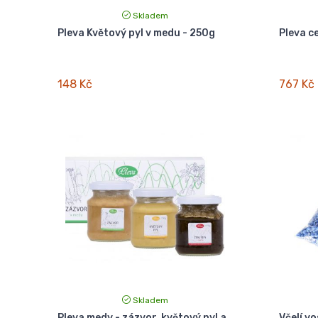
Skladem
Pleva Květový pyl v medu - 250g
Pleva c
148 Kč
767 Kč
Skladem
Pleva medy - zázvor, květový pyl a
Včelí vo