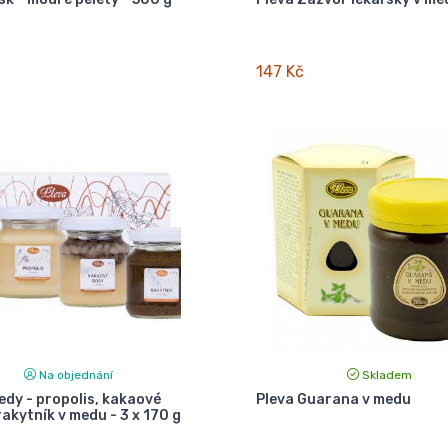
147 Kč
Na objednání
Skladem
edy - propolis, kakaové
Pleva Guarana v medu
rakytník v medu - 3 x 170 g