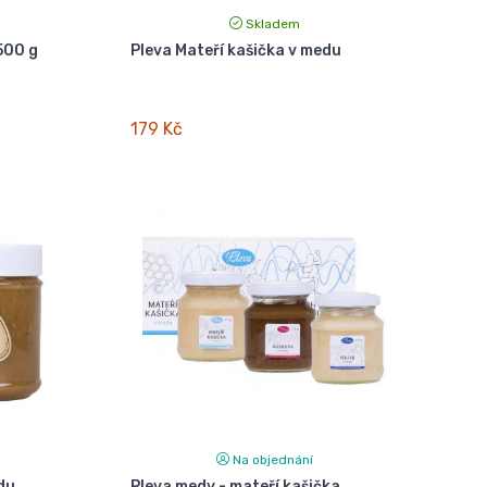
Skladem
 500 g
Pleva Mateří kašička v medu
179 Kč
Na objednání
du
Pleva medy - mateří kašička,