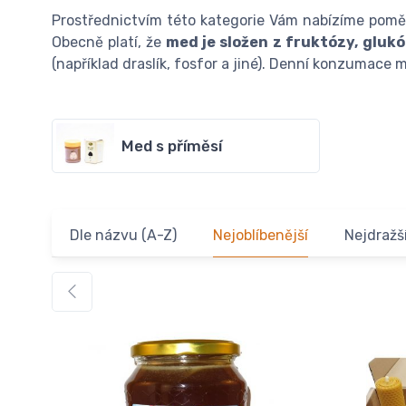
Prostřednictvím této kategorie Vám nabízíme pom
Obecně platí, že
med je složen z fruktózy,
glukó
(například draslík, fosfor a jiné). Denní konzumac
Med s příměsí
Dle názvu (A-Z)
Nejoblíbenější
Nejdražš