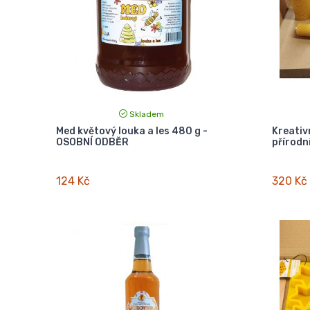
Skladem
Med květový louka a les 480 g -
Kreativ
OSOBNÍ ODBĚR
přírodn
124 Kč
320 Kč