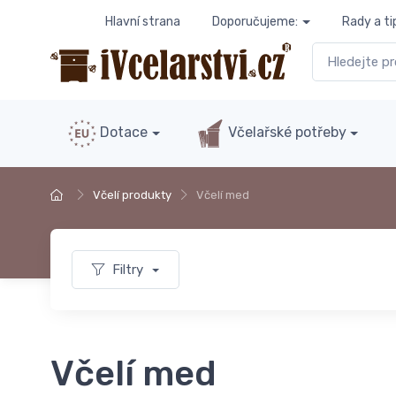
Hlavní strana
Doporučujeme:
Rady a ti
Dotace
Včelařské potřeby
Včelí produkty
Včelí med
Filtry
Včelí med