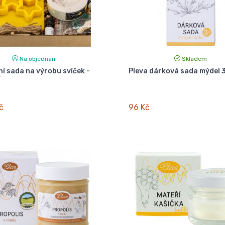
Na objednání
Skladem
ní sada na výrobu svíček -
Pleva dárková sada mýdel 
í
č
96 Kč