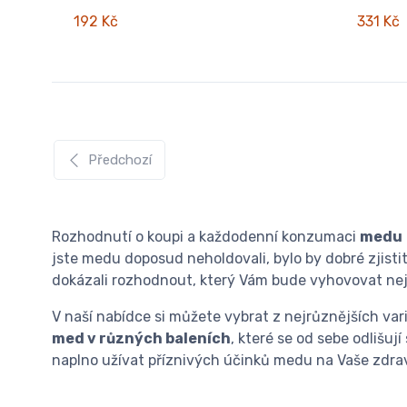
192 Kč
331 Kč
Předchozí
Rozhodnutí o koupi a každodenní konzumaci
medu
jste medu doposud neholdovali, bylo by dobré zjistit
dokázali rozhodnout, který Vám bude vyhovovat ne
V naší nabídce si můžete vybrat z nejrůznějších var
med v různých baleních
, které se od sebe odlišuj
naplno užívat příznivých účinků medu na Vaše zdrav