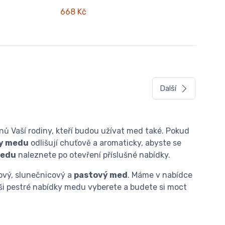
668 Kč
Další
enů Vaší rodiny, kteří budou užívat med také. Pokud
hy medu
odlišují chuťově a aromaticky, abyste se
medu
naleznete po otevření příslušné nabídky.
ětový, slunečnicový a
pastový med
. Máme v nabídce
naši pestré nabídky medu vyberete a budete si moct