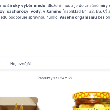
ěrně
široký výběr medu
. Složení medu je do značné míry o
zy
,
sacharózy
,
vody
,
vitamínů
(například B1, B2, B3, C) 
e medu podporuje správnou funkci
Vašeho organismu
bez oh
í
Nejlevnější
Produkty 1 až 24 z 39