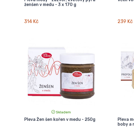
ženšen v medu - 3 x 170 g
314 Kč
239 Kč
Skladem
Pleva Žen šen kořen v medu - 250g
Pleva m
boby a 