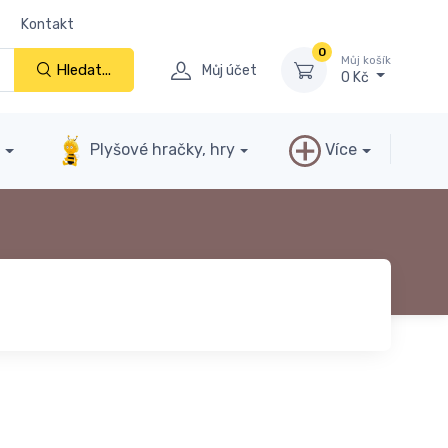
Kontakt
0
Můj košík
Hledat...
Můj účet
0 Kč
y
Plyšové hračky, hry
Více