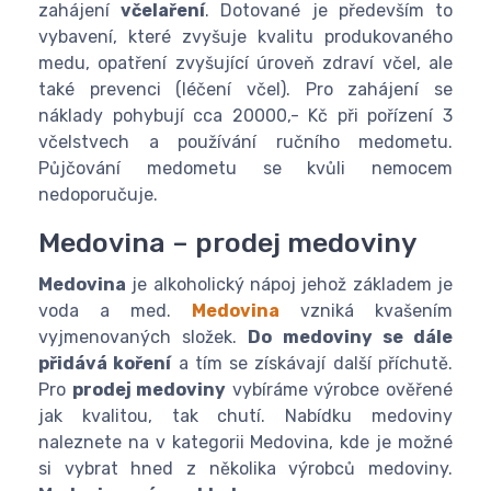
zahájení
včelaření
. Dotované je především to
vybavení, které zvyšuje kvalitu produkovaného
medu, opatření zvyšující úroveň zdraví včel, ale
také prevenci (léčení včel). Pro zahájení se
náklady pohybují cca 20000,- Kč při pořízení 3
včelstvech a používání ručního medometu.
Půjčování medometu se kvůli nemocem
nedoporučuje.
Medovina – prodej medoviny
Medovina
je alkoholický nápoj jehož základem je
voda a med.
Medovina
vzniká kvašením
vyjmenovaných složek.
Do medoviny se dále
přidává koření
a tím se získávají další příchutě.
Pro
prodej medoviny
vybíráme výrobce ověřené
jak kvalitou, tak chutí. Nabídku medoviny
naleznete na v kategorii Medovina, kde je možné
si vybrat hned z několika výrobců medoviny.