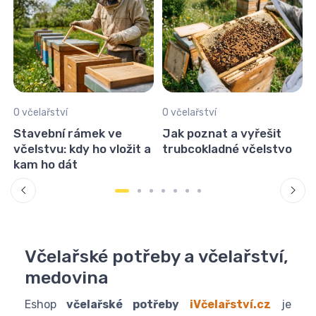
O včelařství
O včelařství
Stavební rámek ve
Jak poznat a vyřešit
včelstvu: kdy ho vložit a
trubcokladné včelstvo
kam ho dát
Včelařské potřeby a včelařství,
medovina
Eshop
včelařské potřeby
iVčelařství.cz
je