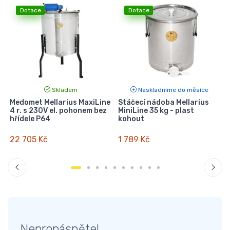
Dotace
Dotace
Skladem
Naskladníme do měsíce
Medomet Mellarius MaxiLine
Stáčecí nádoba Mellarius
4 r. s 230V el. pohonem bez
MiniLine 35 kg - plast
n
hřídele P64
kohout
22 705 Kč
1 789 Kč
Nepropásněte!