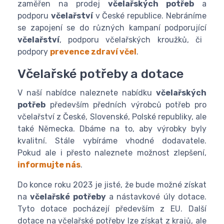
zaměřen na prodej
včelařských potřeb
a
podporu
včelařství
v České republice. Nebráníme
se zapojení se do různých kampaní podporující
včelařství
, podporu včelařských kroužků, či
podpory
prevence zdraví včel
.
Včelařské potřeby a dotace
V naší nabídce naleznete nabídku
včelařských
potřeb
především předních výrobců potřeb pro
včelařství z České, Slovenské, Polské republiky, ale
také Německa. Dbáme na to, aby výrobky byly
kvalitní. Stále vybíráme vhodné dodavatele.
Pokud ale i přesto naleznete možnost zlepšení,
informujte nás
.
Do konce roku 2023 je jisté, že bude možné získat
na
včelařské potřeby
a nástavkové úly dotace.
Tyto dotace pocházejí především z EU. Další
dotace na včelařské potřeby lze získat z krajů, ale