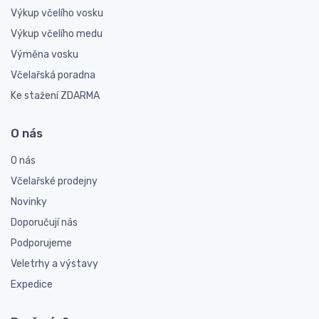
Výkup včelího vosku
Výkup včelího medu
Výměna vosku
Včelařská poradna
Ke stažení ZDARMA
O nás
O nás
Včelařské prodejny
Novinky
Doporučují nás
Podporujeme
Veletrhy a výstavy
Expedice