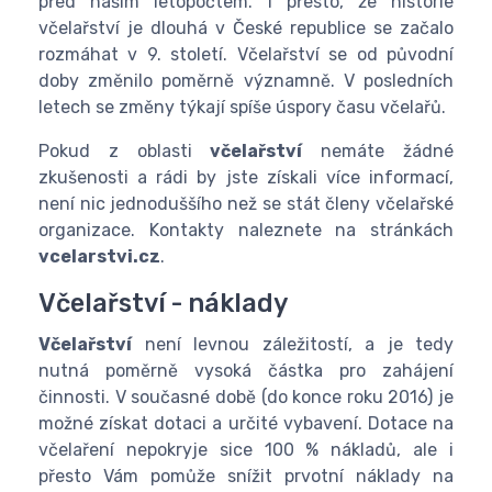
před naším letopočtem. I přesto, že historie
včelařství je dlouhá v České republice se začalo
rozmáhat v 9. století. Včelařství se od původní
doby změnilo poměrně významně. V posledních
letech se změny týkají spíše úspory času včelařů.
Pokud z oblasti
včelařství
nemáte žádné
zkušenosti a rádi by jste získali více informací,
není nic jednoduššího než se stát členy včelařské
organizace. Kontakty naleznete na stránkách
vcelarstvi.cz
.
Včelařství - náklady
Včelařství
není levnou záležitostí, a je tedy
nutná poměrně vysoká částka pro zahájení
činnosti. V současné době (do konce roku 2016) je
možné získat dotaci a určité vybavení. Dotace na
včelaření nepokryje sice 100 % nákladů, ale i
přesto Vám pomůže snížit prvotní náklady na