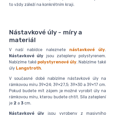
to vždy záleží na konkrétním kraji.
Nástavkové úly - míry a
materiál
V naší nabídce naleznete
nástavkové úly
.
Nástavkové úly
jsou zatepleny polystyrenem.
Nabízíme také
polystyrenové úly
. Nabízíme také
úly
Langstroth
.
V současné době nabízíme nástavkové úly na
rámkovou míru 39×24; 39×27,5; 39×30 a 39×17 cm.
Pokud budete mít zájem je možné vyrobit úly na
rámkovou míru, kterou budete chtít. Síla zateplení
je
2
a
3
cm.
Nástavkové úly
jsou vyrobeny z masivního