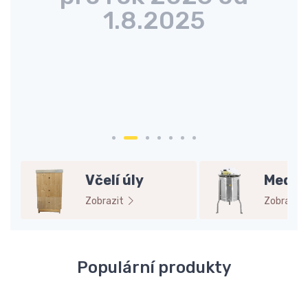
1.8.2025
seznam včelařských potřeby na dotace
Prohlédnout
Včelí úly
Medob
Zobrazit
Zobrazit
Populární produkty