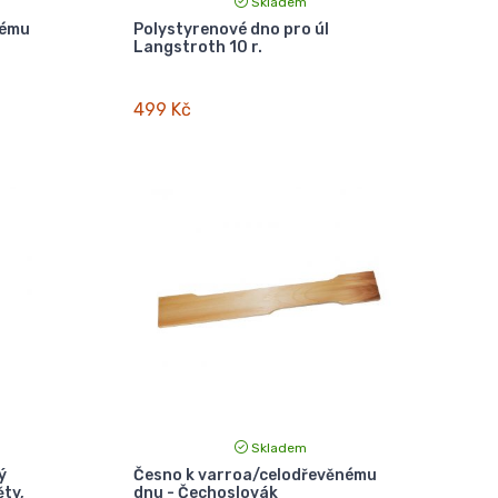
Skladem
nému
Polystyrenové dno pro úl
Langstroth 10 r.
499 Kč
Skladem
ý
Česno k varroa/celodřevěnému
ěty,
dnu - Čechoslovák