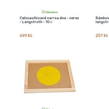
Skladem
Celozasíťované varroa dno - nerez
Rámkové
- Langstroth - 10 r.
langstr
699 Kč
207 Kč