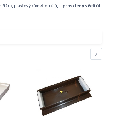
ížku, plastový rámek do úlů, a
prosklený včelí úl