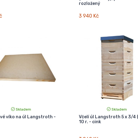
rozložený
č
3 940 Kč
Skladem
Skladem
ové víko na úl Langstroth -
Včelí úl Langstroth 5 x 3/4 
10 r. - cink