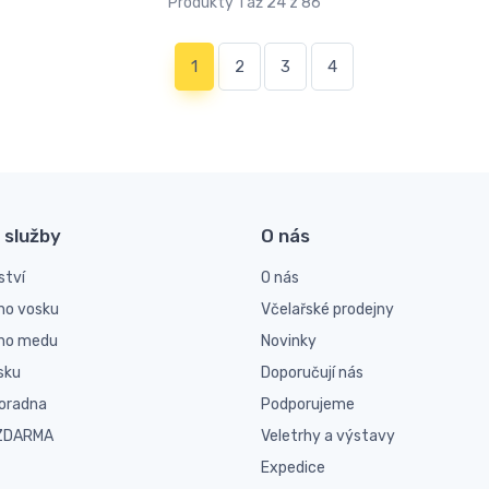
Produkty 1 až 24 z 86
(current)
1
2
3
4
 služby
O nás
ství
O nás
ho vosku
Včelařské prodejny
ího medu
Novinky
sku
Doporučují nás
poradna
Podporujeme
 ZDARMA
Veletrhy a výstavy
Expedice