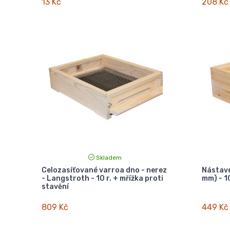
13 Kč
208 Kč
Skladem
Celozasíťované varroa dno - nerez
Nástave
- Langstroth - 10 r. + mřížka proti
mm) - 10
stavění
809 Kč
449 Kč