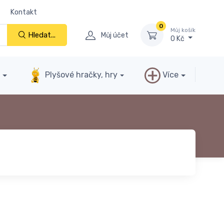
Kontakt
0
Můj košík
Hledat...
Můj účet
0 Kč
y
Plyšové hračky, hry
Více