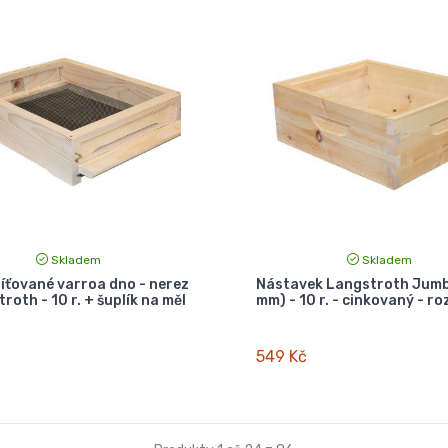
Skladem
Skladem
íťované varroa dno - nerez
Nástavek Langstroth Jumb
roth - 10 r. + šuplík na měl
mm) - 10 r. - cinkovaný - ro
549 Kč