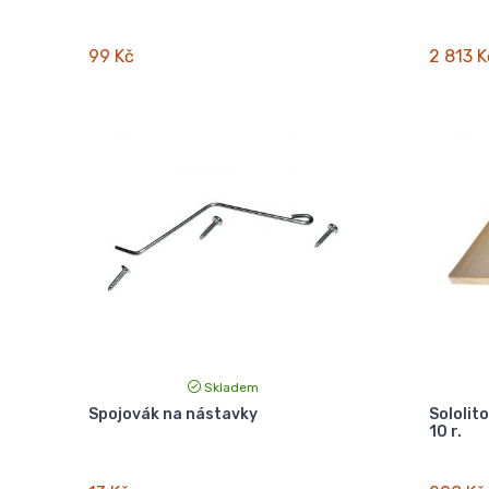
99 Kč
2 813 K
Skladem
Spojovák na nástavky
Sololit
10 r.