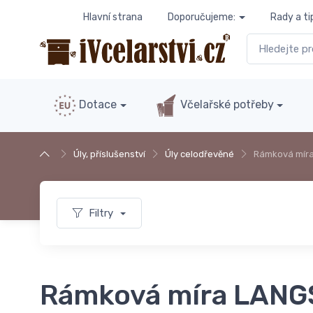
Hlavní strana
Doporučujeme:
Rady a ti
Dotace
Včelařské potřeby
Úly, příslušenství
Úly celodřevěné
Rámková mír
Filtry
Rámková míra LAN