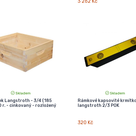
3 262 Kč
Skladem
Skladem
k Langstroth - 3/4 (185
Rámkové kapsovité krmítk
 r. - cinkovaný - rozložený
langstroth 2/3 POK
320 Kč