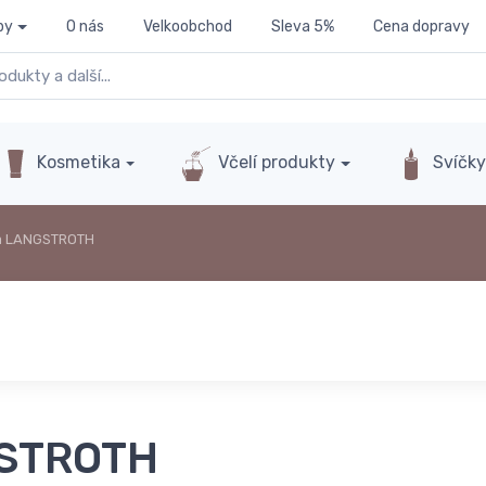
py
O nás
Velkoobchod
Sleva 5%
Cena dopravy
Kosmetika
Včelí produkty
Svíčk
a LANGSTROTH
GSTROTH