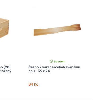
Skladem
o (285
Česno k varroa/celodřevěnému
zložený
dnu - 39 x 24
84 Kč