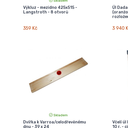
Skladem
Výkluz - mezidno 425x515 -
Úl Dada
Langstroth - 8 otvorů
(oranžov
rozlože
359 Kč
3 940 
Skladem
Dvířka k Varroa/celodřevěnému
Včelí úl
dnu - 39 x 24
10 r. - c