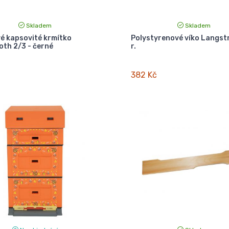
Skladem
Skladem
 kapsovité krmítko
Polystyrenové víko Langst
oth 2/3 - černé
r.
382 Kč