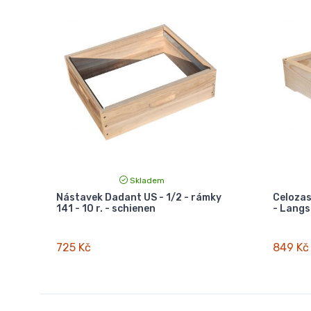
Skladem
Nástavek Dadant US - 1/2 - rámky
Celozas
141 - 10 r. - schienen
- Langst
725 Kč
849 Kč