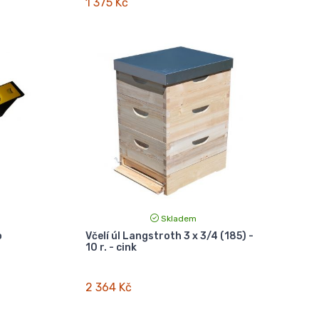
1 375 Kč
Skladem
o
Včelí úl Langstroth 3 x 3/4 (185) -
10 r. - cink
2 364 Kč