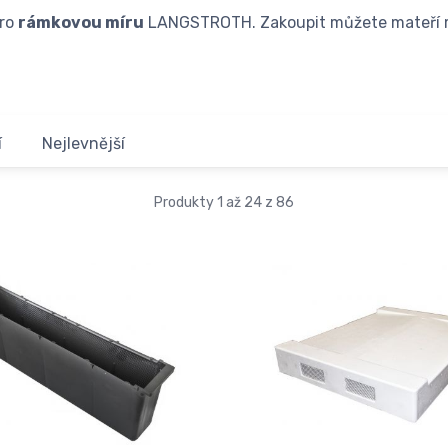
pro
rámkovou míru
LANGSTROTH. Zakoupit můžete mateří mř
í
Nejlevnější
Produkty 1 až 24 z 86