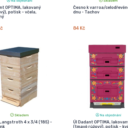
Na objednání
Skladem
nt OPTIMA, lakovaný
Česno k varroa/celodřevě
ý), potisk – včela,
dnu - Tachov
ný
Kč
84 Kč
Skladem
Na objednání
 Langstroth 4 x 3/4 (185) -
Úl Dadant OPTIMA, lakovan
ink
(tmavě růžový), potisk – kv