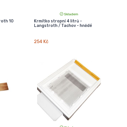
Skladem
roth 10
Krmítko stropní 4 litrů -
Langstroth / Tachov - hnědé
254 Kč