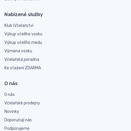
Nabízené služby
Klub iVčelařství
Výkup včelího vosku
Výkup včelího medu
Výměna vosku
Včelařská poradna
Ke stažení ZDARMA
O nás
O nás
Včelařské prodejny
Novinky
Doporučují nás
Podporujeme