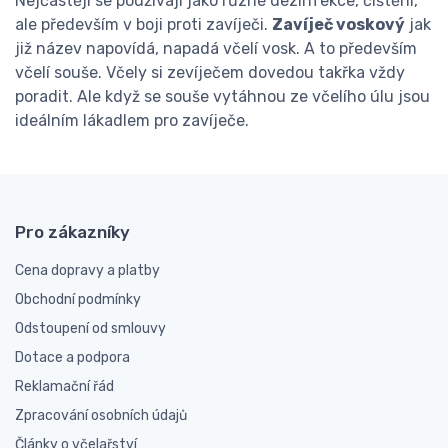
Nejčastěji se používají jako různé dezinfekce, čištění,
ale především v boji proti zavíječi.
Zavíječ voskový
jak
již název napovídá, napadá včelí vosk. A to především
včelí souše. Včely si zevíječem dovedou takřka vždy
poradit. Ale když se souše vytáhnou ze včelího úlu jsou
ideálním lákadlem pro zavíječe.
Pro zákazníky
Cena dopravy a platby
Obchodní podmínky
Odstoupení od smlouvy
Dotace a podpora
Reklamační řád
Zpracování osobních údajů
Články o včelařství