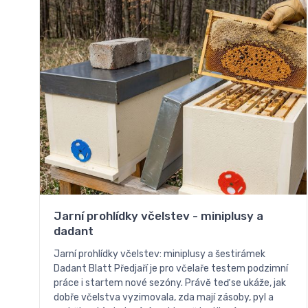
Jarní prohlídky včelstev - miniplusy a
dadant
Jarní prohlídky včelstev: miniplusy a šestirámek
Dadant Blatt Předjaří je pro včelaře testem podzimní
práce i startem nové sezóny. Právě teď se ukáže, jak
dobře včelstva vyzimovala, zda mají zásoby, pyl a