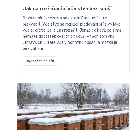
Jak na rozšiřování včelstva bez souší
Rozšiřování včelstva bez souší Jaro umí v úle
překvapit. Včelstvo se rozjíždí, plodování sílí a vy jako
včelař cítíte, že je čas rozšířit. Jenže co když po zimě
nemáte dostatek kvalitních souší – těch správně
„tmavších“, které včely ochotně obsadí a matka je
bez váhání…
Jak začít včelařit