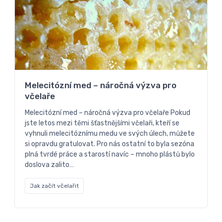
Melecitózní med – náročná výzva pro
včelaře
Melecitózní med – náročná výzva pro včelaře Pokud
jste letos mezi těmi šťastnějšími včelaři, kteří se
vyhnuli melecitóznímu medu ve svých úlech, můžete
si opravdu gratulovat. Pro nás ostatní to byla sezóna
plná tvrdé práce a starostí navíc – mnoho plástů bylo
doslova zalito…
Jak začít včelařit