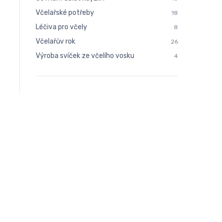
Včelařské potřeby
18
Léčiva pro včely
8
Včelařův rok
26
Výroba svíček ze včelího vosku
4