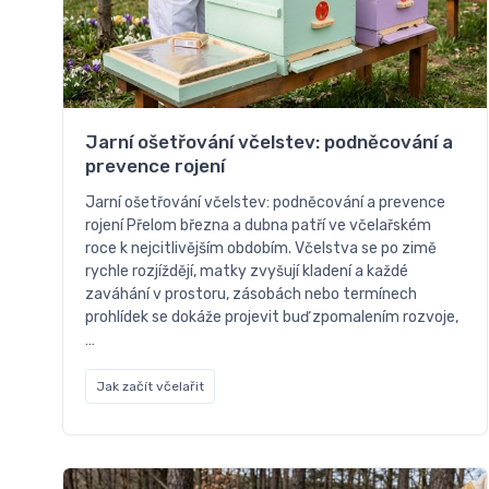
Jarní ošetřování včelstev: podněcování a
prevence rojení
Jarní ošetřování včelstev: podněcování a prevence
rojení Přelom března a dubna patří ve včelařském
roce k nejcitlivějším obdobím. Včelstva se po zimě
rychle rozjíždějí, matky zvyšují kladení a každé
zaváhání v prostoru, zásobách nebo termínech
prohlídek se dokáže projevit buď zpomalením rozvoje,
…
Jak začít včelařit