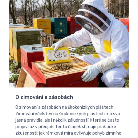
O zimování a zásobách
O zimování a zásobách na širokonízkých plástech
Zimování včelstev na širokonízkých plástech má svá
jasná pravidla, ale i několik záludností, které se často
projeví až v předjaří. Tento článek shrnuje praktické
zkušenosti: jak rámková míra ovlivňuje pohyb zimního