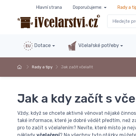
Hlavní strana
Doporučujeme:
Rady a ti
Dotace
Včelařské potřeby
Rady a tipy
Jak začít včelařit
Jak a kdy začít s vč
Vždy, když se chcete aktivně věnovat nějaké činnosti
také informace, které je dobré vědět předtím, než 
pro to začít s včelařením? Nevíte, které místo je ne
náklady
včelaření
? Na všechny tyto otázky můžete