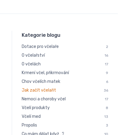
Kategorie blogu
Dotace pro včelaře
2
O včelařství
16
O včelách
17
Krmení včel, přikrmování
9
Chov včelích matek
6
Jak začít včelařit
36
Nemoci a choroby včel
17
Včelí produkty
8
Včelí med
13
Propolis
3
Co mám dělat když…?
10