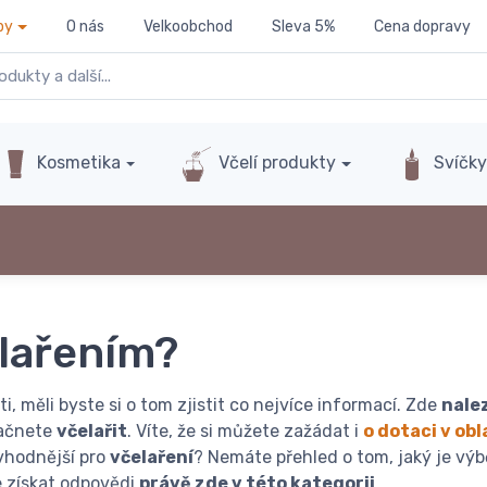
py
O nás
Velkoobchod
Sleva 5%
Cena dopravy
Kosmetika
Včelí produkty
Svíčk
elařením?
, měli byste si o tom zjistit co nejvíce informací. Zde
nale
začnete
včelařit
. Víte, že si můžete zažádat i
o dotaci v obl
jvhodnější pro
včelaření
? Nemáte přehled o tom, jaký je výb
 získat odpovědi
právě zde v této kategorii
.