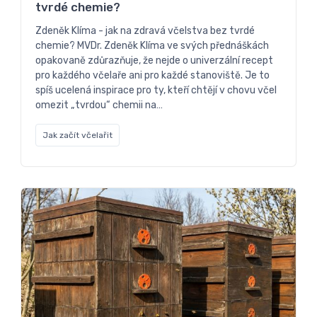
tvrdé chemie?
Zdeněk Klíma - jak na zdravá včelstva bez tvrdé
chemie? MVDr. Zdeněk Klíma ve svých přednáškách
opakovaně zdůrazňuje, že nejde o univerzální recept
pro každého včelaře ani pro každé stanoviště. Je to
spíš ucelená inspirace pro ty, kteří chtějí v chovu včel
omezit „tvrdou“ chemii na…
Jak začít včelařit