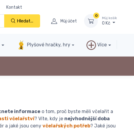
Kontakt
0
Můj košík
Hledat...
Můj účet
0 Kč
y
Plyšové hračky, hry
Více
znete informace
o tom, proč byste měli včelařit a
asti včelařství
? Víte, kdy je
nejvhodnější doba
ěr a jaké jsou ceny
včelařských potřeb
? Jaké jsou