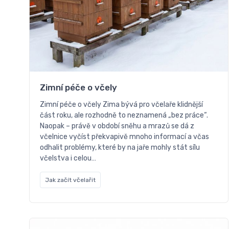
Zimní péče o včely
Zimní péče o včely Zima bývá pro včelaře klidnější
část roku, ale rozhodně to neznamená „bez práce“.
Naopak – právě v období sněhu a mrazů se dá z
včelnice vyčíst překvapivě mnoho informací a včas
odhalit problémy, které by na jaře mohly stát sílu
včelstva i celou…
Jak začít včelařit