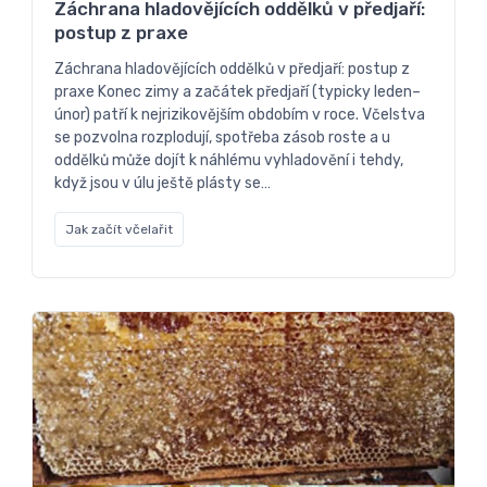
Záchrana hladovějících oddělků v předjaří:
postup z praxe
Záchrana hladovějících oddělků v předjaří: postup z
praxe Konec zimy a začátek předjaří (typicky leden–
únor) patří k nejrizikovějším obdobím v roce. Včelstva
se pozvolna rozplodují, spotřeba zásob roste a u
oddělků může dojít k náhlému vyhladovění i tehdy,
když jsou v úlu ještě plásty se…
Jak začít včelařit