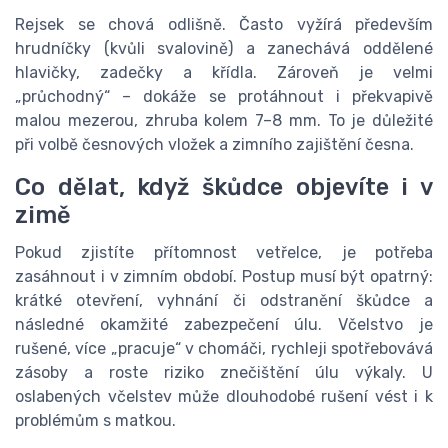
Rejsek se chová odlišně. Často vyžírá především
hrudníčky (kvůli svalovině) a zanechává oddělené
hlavičky, zadečky a křídla. Zároveň je velmi
„průchodný“ – dokáže se protáhnout i překvapivě
malou mezerou, zhruba kolem 7–8 mm. To je důležité
při volbě česnových vložek a zimního zajištění česna.
Co dělat, když škůdce objevíte i v
zimě
Pokud zjistíte přítomnost vetřelce, je potřeba
zasáhnout i v zimním období. Postup musí být opatrný:
krátké otevření, vyhnání či odstranění škůdce a
následné okamžité zabezpečení úlu. Včelstvo je
rušené, více „pracuje“ v chomáči, rychleji spotřebovává
zásoby a roste riziko znečištění úlu výkaly. U
oslabených včelstev může dlouhodobé rušení vést i k
problémům s matkou.