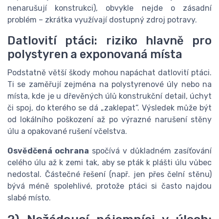
nenarušují konstrukci), obvykle nejde o zásadní
problém – zkrátka využívají dostupný zdroj potravy.
Datlovití ptáci: riziko hlavně pro
polystyren a exponovaná místa
Podstatně větší škody mohou napáchat datlovití ptáci.
Ti se zaměřují zejména na polystyrenové úly nebo na
místa, kde je u dřevěných úlů konstrukční detail, úchyt
či spoj, do kterého se dá „zaklepat“. Výsledek může být
od lokálního poškození až po výrazné narušení stěny
úlu a opakované rušení včelstva.
Osvědčená ochrana
spočívá v důkladném zasíťování
celého úlu až k zemi tak, aby se pták k plášti úlu vůbec
nedostal. Částečné řešení (např. jen přes čelní stěnu)
bývá méně spolehlivé, protože ptáci si často najdou
slabé místo.