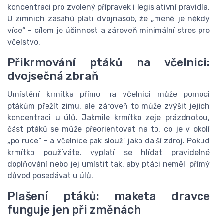
koncentraci pro zvolený přípravek i legislativní pravidla.
U zimních zásahů platí dvojnásob, že „méně je někdy
více“ – cílem je účinnost a zároveň minimální stres pro
včelstvo.
Přikrmování ptáků na včelnici:
dvojsečná zbraň
Umístění krmítka přímo na včelnici může pomoci
ptákům přežít zimu, ale zároveň to může zvýšit jejich
koncentraci u úlů. Jakmile krmítko zeje prázdnotou,
část ptáků se může přeorientovat na to, co je v okolí
„po ruce“ – a včelnice pak slouží jako další zdroj. Pokud
krmítko používáte, vyplatí se hlídat pravidelné
doplňování nebo jej umístit tak, aby ptáci neměli přímý
důvod posedávat u úlů.
Plašení ptáků: maketa dravce
funguje jen při změnách