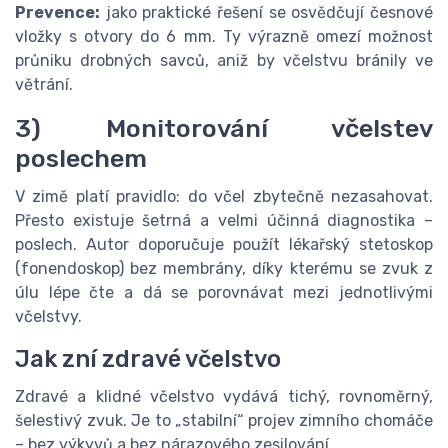
Prevence:
jako praktické řešení se osvědčují česnové
vložky s otvory do 6 mm. Ty výrazně omezí možnost
průniku drobných savců, aniž by včelstvu bránily ve
větrání.
3) Monitorování včelstev
poslechem
V zimě platí pravidlo: do včel zbytečně nezasahovat.
Přesto existuje šetrná a velmi účinná diagnostika –
poslech. Autor doporučuje použít lékařský stetoskop
(fonendoskop) bez membrány, díky kterému se zvuk z
úlu lépe čte a dá se porovnávat mezi jednotlivými
včelstvy.
Jak zní zdravé včelstvo
Zdravé a klidné včelstvo vydává tichý, rovnoměrný,
šelestivý zvuk. Je to „stabilní“ projev zimního chomáče
– bez výkyvů a bez nárazového zesilování.