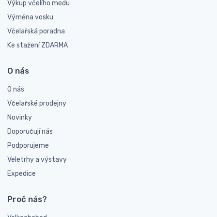
Výkup včelího medu
Výměna vosku
Včelařská poradna
Ke stažení ZDARMA
O nás
O nás
Včelařské prodejny
Novinky
Doporučují nás
Podporujeme
Veletrhy a výstavy
Expedice
Proč nás?