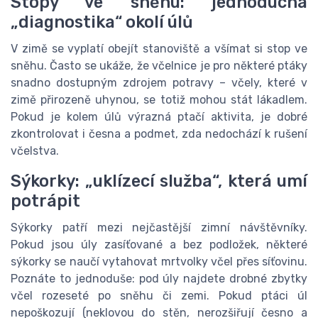
Stopy ve sněhu: jednoduchá
„diagnostika“ okolí úlů
V zimě se vyplatí obejít stanoviště a všímat si stop ve
sněhu. Často se ukáže, že včelnice je pro některé ptáky
snadno dostupným zdrojem potravy – včely, které v
zimě přirozeně uhynou, se totiž mohou stát lákadlem.
Pokud je kolem úlů výrazná ptačí aktivita, je dobré
zkontrolovat i česna a podmet, zda nedochází k rušení
včelstva.
Sýkorky: „uklízecí služba“, která umí
potrápit
Sýkorky patří mezi nejčastější zimní návštěvníky.
Pokud jsou úly zasíťované a bez podložek, některé
sýkorky se naučí vytahovat mrtvolky včel přes síťovinu.
Poznáte to jednoduše: pod úly najdete drobné zbytky
včel rozeseté po sněhu či zemi. Pokud ptáci úl
nepoškozují (neklovou do stěn, nerozšiřují česno a