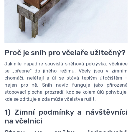
Proč je sníh pro včelaře užitečný?
Jakmile napadne souvislá sněhová pokrývka, včelnice
se „přepne“ do jiného režimu. Včely jsou v zimním
chomáči, nelétají a úl se stává teplým útočištěm –
nejen pro ně. Sníh navíc funguje jako přirozená
stopovací plocha: prozradí, kdo se kolem úlů pohybuje,
kde se zdržuje a zda může včelstva rušit.
1) Zimní podmínky a návštěvníci
na včelnici