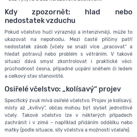
Kdy zpozornět: hlad nebo
nedostatek vzduchu
Pokud včelstvo hučí výrazněji a intenzivněji, může to
ukazovat na nepohodu. Mezi časté příčiny patří
nedostatek zásob (včely se snaží více „pracovat“ a
hledat potravu) nebo problém s větráním. V takové
situaci dává smysl zkontrolovat i praktické věci:
průchodnost česna, případné ucpání sněhem či ledem
a celkový stav stanoviště.
Osiřelé včelstvo: „kolísavý“ projev
Specifický zvuk mívá osiřelé včelstvo. Projev je kolísavý,
místy až „kvílivý“, občas mohou být slyšet jednotlivé
včely. Takové včelstvo lze v některých případech
zachránit i v zimě – například přidáním oddělku nebo
matky (podle situace, síly včelstva a možností včelaře).