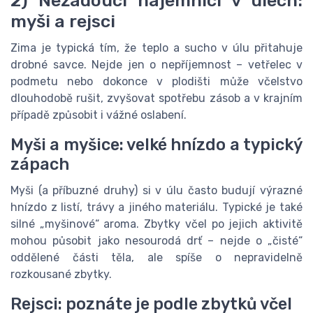
2) Nežádoucí nájemníci v úlech:
myši a rejsci
Zima je typická tím, že teplo a sucho v úlu přitahuje
drobné savce. Nejde jen o nepříjemnost – vetřelec v
podmetu nebo dokonce v plodišti může včelstvo
dlouhodobě rušit, zvyšovat spotřebu zásob a v krajním
případě způsobit i vážné oslabení.
Myši a myšice: velké hnízdo a typický
zápach
Myši (a příbuzné druhy) si v úlu často budují výrazné
hnízdo z listí, trávy a jiného materiálu. Typické je také
silné „myšinové“ aroma. Zbytky včel po jejich aktivitě
mohou působit jako nesourodá drť – nejde o „čisté“
oddělené části těla, ale spíše o nepravidelně
rozkousané zbytky.
Rejsci: poznáte je podle zbytků včel