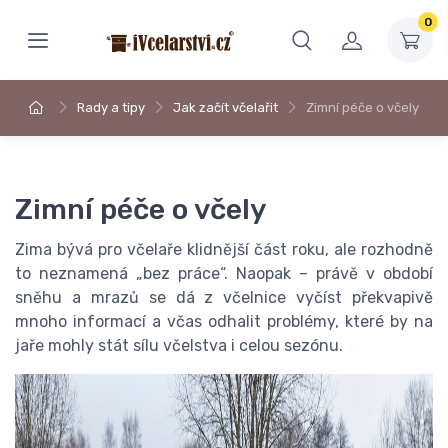
0
Rady a tipy
Jak začít včelařit
Zimní péče o včely
Zimní péče o včely
Zima bývá pro včelaře klidnější část roku, ale rozhodně
to neznamená „bez práce“. Naopak – právě v období
sněhu a mrazů se dá z včelnice vyčíst překvapivě
mnoho informací a včas odhalit problémy, které by na
jaře mohly stát sílu včelstva i celou sezónu.