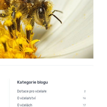
Kategorie blogu
Dotace pro včelaře
2
O včelařství
16
O včelách
17