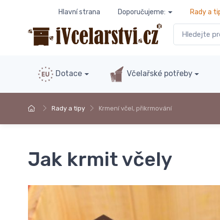
Hlavní strana
Doporučujeme:
Rady a ti
Dotace
Včelařské potřeby
Rady a tipy
Krmení včel, přikrmování
Jak krmit včely