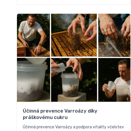
Účinná prevence Varroázy díky
práškovému cukru
Účinná prevence Varroázy a podpora vitality včelstev