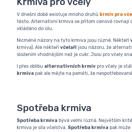
Krmiva pro včely
V dnešní době existuje mnoho druhů
krmiv pro vče
těsto. Alternativní krmiva se přitom cenově rovnají 
vkládáno do úlu.
Nicméně názory na tyto krmiva jsou různé. Někteří
krmiva). Ale někteří
včelaři
jsou názoru, že alternati
složením vhodnějším než je cukr. Jsou pro včely snad
I přes oblibu
alternativních krmiv
pro včely je stá
krmiva
pak ale mějte na paměti, že nespotřebované
Spotřeba krmiva
Spotřeba krmiva
bývá velmi různá. Největším krité
krmiva je síla včelstva.
Spotřeba krmiva
pak může b