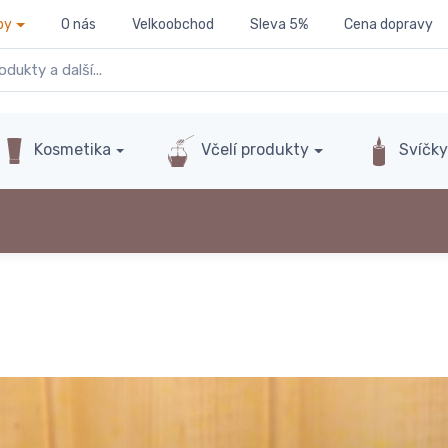
py
O nás
Velkoobchod
Sleva 5%
Cena dopravy
Kosmetika
Včelí produkty
Svíčk