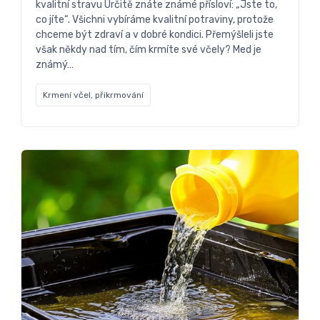
kvalitní stravu Určitě znáte známé přísloví: „Jste to,
co jíte“. Všichni vybíráme kvalitní potraviny, protože
chceme být zdraví a v dobré kondici. Přemýšleli jste
však někdy nad tím, čím krmíte své včely? Med je
známý…
Krmení včel, přikrmování