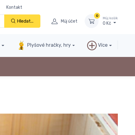
Kontakt
0
Můj košík
Hledat...
Můj účet
0 Kč
y
Plyšové hračky, hry
Více