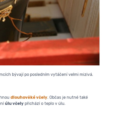
ámcích bývají po posledním vytáčení velmi mizivá.
líhnou
dlouhověké včely
. Občas je nutné také
ení
úlu včely
přichází o teplo v úlu.