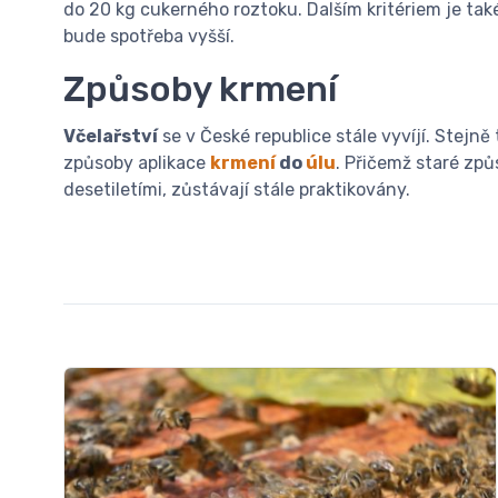
do 20 kg cukerného roztoku. Dalším kritériem je tak
bude spotřeba vyšší.
Způsoby krmení
Včelařství
se v České republice stále vyvíjí. Stejně
způsoby aplikace
krmení
do
úlu
. Přičemž staré způ
desetiletími, zůstávají stále praktikovány.