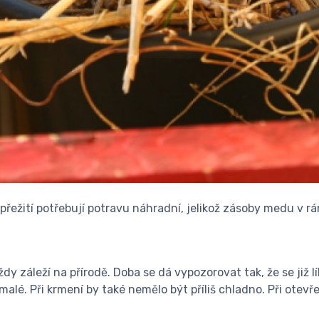
 přežití potřebují potravu náhradní, jelikož zásoby medu v r
y záleží na přírodě. Doba se dá vypozorovat tak, že se již 
alé. Při krmení by také nemělo být příliš chladno. Při otevř