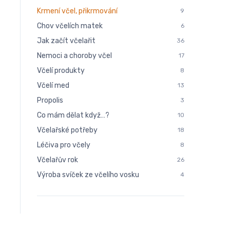
Krmení včel, přikrmování
9
Chov včelích matek
6
Jak začít včelařit
36
Nemoci a choroby včel
17
Včelí produkty
8
Včelí med
13
Propolis
3
Co mám dělat když…?
10
Včelařské potřeby
18
Léčiva pro včely
8
Včelařův rok
26
Výroba svíček ze včelího vosku
4