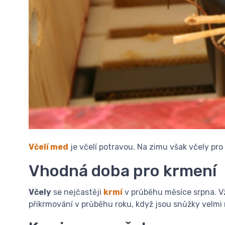
Včelí med
je včelí potravou. Na zimu však včely pro
Vhodná doba pro krmení
Včely
se nejčastěji
krmí
v průběhu měsíce srpna. Vžd
přikrmování v průběhu roku, když jsou snůžky velmi m