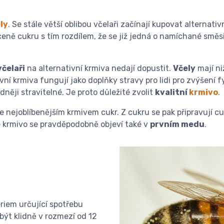
ly
. Se stále větší oblibou včelaři začínají kupovat alternati
ceně cukru s tím rozdílem, že se již jedná o namíchané směsi
včelaři
na alternativní krmiva nedají dopustit.
Včely
mají ni
vní krmiva fungují jako doplňky stravy pro lidi pro zvýšení 
něji stravitelné. Je proto důležité zvolit
kvalitní
krmivo
.
le nejoblíbenějším krmivem cukr. Z cukru se pak připravují 
 krmivo se pravděpodobně objeví také v
prvním medu
.
riem určující spotřebu
ýt klidně v rozmezí od 12