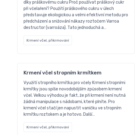
díky práškovému cukru Proč používat práškový cukr
při včelaření? Použití práškového cukru v úlech
představuje ekologickou a velmi efektivní metodu pro
předcházení a snižování nákazy roztočem Varroa
destructor (varroáza). Tato jednoduchá a…
Krmení včel, přikrmování
Krmení včel stropním krmítkem
Využití stropního krmítka pro včely Krmení stropními
krmítky jsou spíše novodobějším způsobem krmení
včel. Velkou výhodou je fakt, že při krmení není nutná
žádná manipulace s nádobami, které plníte. Pro
krmení včel stačí jen napustit vaničku ve stropním
krmítku roztokem a je hotovo. Další…
Krmení včel, přikrmování