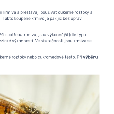
vní krmiva a přestávají používat cukerné roztoky a
. Takto koupené krmivo je pak již bez úprav
žší spotřebu krmiva, jsou výkonnější (dle typu
fyzické výkonnosti. Ve skutečnosti jsou krmiva se
cukerné roztoky nebo cukromedové těsto. Při
výběru