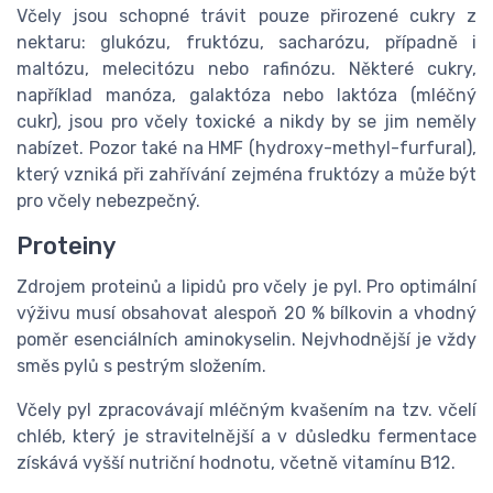
Včely jsou schopné trávit pouze přirozené cukry z
nektaru: glukózu, fruktózu, sacharózu, případně i
maltózu, melecitózu nebo rafinózu. Některé cukry,
například manóza, galaktóza nebo laktóza (mléčný
cukr), jsou pro včely toxické a nikdy by se jim neměly
nabízet. Pozor také na HMF (hydroxy-methyl-furfural),
který vzniká při zahřívání zejména fruktózy a může být
pro včely nebezpečný.
Proteiny
Zdrojem proteinů a lipidů pro včely je pyl. Pro optimální
výživu musí obsahovat alespoň 20 % bílkovin a vhodný
poměr esenciálních aminokyselin. Nejvhodnější je vždy
směs pylů s pestrým složením.
Včely pyl zpracovávají mléčným kvašením na tzv. včelí
chléb, který je stravitelnější a v důsledku fermentace
získává vyšší nutriční hodnotu, včetně vitamínu B12.