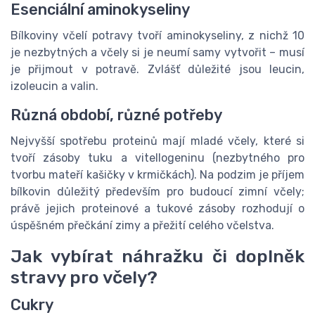
Esenciální aminokyseliny
Bílkoviny včelí potravy tvoří aminokyseliny, z nichž 10
je nezbytných a včely si je neumí samy vytvořit – musí
je přijmout v potravě. Zvlášť důležité jsou leucin,
izoleucin a valin.
Různá období, různé potřeby
Nejvyšší spotřebu proteinů mají mladé včely, které si
tvoří zásoby tuku a vitellogeninu (nezbytného pro
tvorbu mateří kašičky v krmičkách). Na podzim je příjem
bílkovin důležitý především pro budoucí zimní včely;
právě jejich proteinové a tukové zásoby rozhodují o
úspěšném přečkání zimy a přežití celého včelstva.
Jak vybírat náhražku či doplněk
stravy pro včely?
Cukry