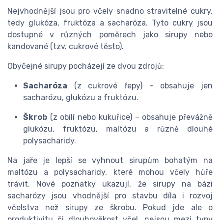
Nejvhodnější jsou pro včely snadno stravitelné cukry,
tedy glukóza, fruktóza a sacharóza. Tyto cukry jsou
dostupné v různých poměrech jako sirupy nebo
kandované (tzv. cukrové těsto).
Obyčejné sirupy pocházejí ze dvou zdrojů:
Sacharóza
(z cukrové řepy) – obsahuje jen
sacharózu, glukózu a fruktózu.
Škrob
(z obilí nebo kukuřice) – obsahuje převážně
glukózu, fruktózu, maltózu a různě dlouhé
polysacharidy.
Na jaře je lepší se vyhnout sirupům bohatým na
maltózu a polysacharidy, které mohou včely hůře
trávit. Nové poznatky ukazují, že sirupy na bázi
sacharózy jsou vhodnější pro stavbu díla i rozvoj
včelstva než sirupy ze škrobu. Pokud jde ale o
produktivitu či dlouhověkost včel, nejsou mezi typy