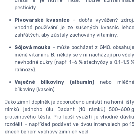
dražší a je nutné hlídat možné kontaminace
pesticidy.
Pivovarské kvasnice
– dobře vyvážený zdroj,
vhodné používání je ze sušených kvasnic lehce
zahřátých, aby zůstaly zachovány vitamíny.
Sójová mouka
– může pocházet z GMO, obsahuje
méně vitamínu B, někdy se v ní nacházejí pro včely
nevhodné cukry (např. 1–6 % stachyózy a 0,1–1,5 %
rafinózy).
Vaječné bílkoviny (albumin)
nebo mléčné
bílkoviny (kasein).
Jako zimní doplněk je doporučeno umístit na horní lišty
rámků jednoho úlu Dadant (10 rámků) 500–600 g
proteinového těsta. Pro lepší využití je vhodné dávku
rozdělit – například podávat ve dvou intervalech po 15
dnech během výchovy zimních včel.