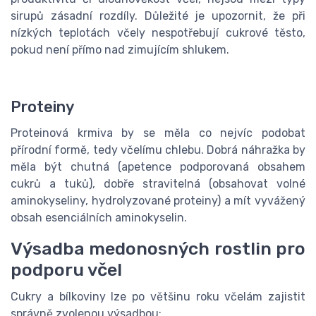
sirupů zásadní rozdíly. Důležité je upozornit, že při
nízkých teplotách včely nespotřebují cukrové těsto,
pokud není přímo nad zimujícím shlukem.
Proteiny
Proteinová krmiva by se měla co nejvíc podobat
přírodní formě, tedy včelímu chlebu. Dobrá náhražka by
měla být chutná (apetence podporovaná obsahem
cukrů a tuků), dobře stravitelná (obsahovat volné
aminokyseliny, hydrolyzované proteiny) a mít vyvážený
obsah esenciálních aminokyselin.
Výsadba medonosných rostlin pro
podporu včel
Cukry a bílkoviny lze po většinu roku včelám zajistit
správně zvolenou výsadbou: