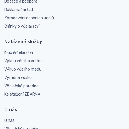
Dotace a podpora
Reklamační řád
Zpracování osobních údajů
Články o včelařství
Nabízené služby
Klub iVčelařství
Výkup včelího vosku
Výkup včelího medu
Výměna vosku
Včelařská poradna
Ke stažení ZDARMA
O nás
O nás
Včelařské prodejny