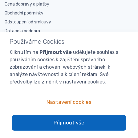
Cena dopravy a platby
Obchodní podmínky
Odstoupení od smlouvy
Dotace a podpora
Reklamační řád
Používáme Cookies
Zpracování osobních údajů
Kliknutím na
Přijmout vše
udělujete souhlas s
Články o včelařství
používáním cookies k zajištění správného
zobrazování a chování webových stránek, k
Nabízené služby
analýze návštěvnosti a k cílení reklam. Své
předvolby lze změnit v nastavení cookies.
Klub iVčelařství
Výkup včelího vosku
Nastavení cookies
Výkup včelího medu
Výměna vosku
Včelařská poradna
Přijmout vše
Ke stažení ZDARMA