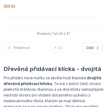
305 Kč
Produkty 1 až 24 z 37
Předchozí
1 / 2
Další
Dřevěná přidávací klícka - dvojitá
Pro přidání nové matky se skvěle hodí klasická
dvojitá
dřevěná přidávací klícka
. Ta má v boční části otvory
překryté drátěnou tkaninou a ve dně klícky samozřejmě
nechybí otvory pro vložení dočasného uzávěru z
medocukrového těsta, kterým se mají dělnice
prokousat za svou novou matkou. Otvor pro vpuštění