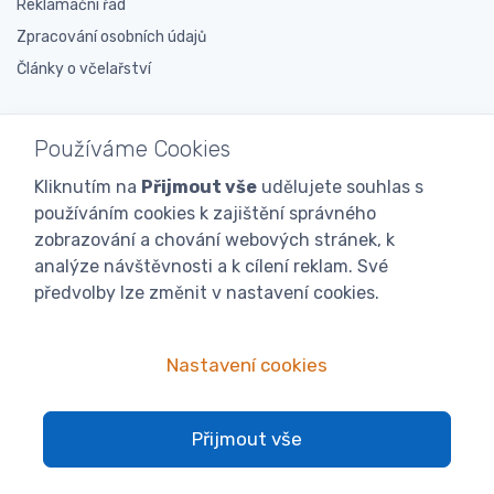
Reklamační řád
Zpracování osobních údajů
Články o včelařství
Nabízené služby
Používáme Cookies
Klub iVčelařství
Kliknutím na
Přijmout vše
udělujete souhlas s
Výkup včelího vosku
používáním cookies k zajištění správného
Výkup včelího medu
zobrazování a chování webových stránek, k
Výměna vosku
analýze návštěvnosti a k cílení reklam. Své
předvolby lze změnit v nastavení cookies.
Včelařská poradna
Ke stažení ZDARMA
Nastavení cookies
O nás
O nás
Přijmout vše
Včelařské prodejny
Novinky