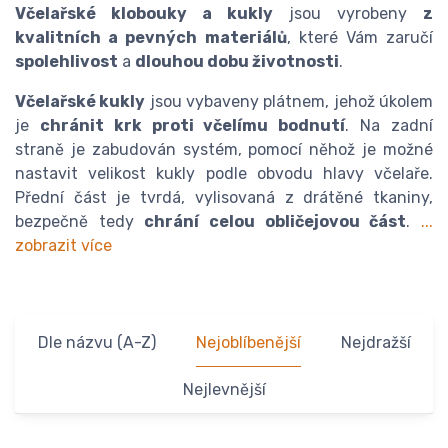
Včelařské klobouky a kukly
jsou vyrobeny
z
kvalitních a pevných materiálů
, které Vám zaručí
spolehlivost
a
dlouhou dobu životnosti
.
Včelařské kukly
jsou vybaveny plátnem, jehož úkolem
je
chránit krk proti včelímu bodnutí
. Na zadní
straně je zabudován systém, pomocí něhož je možné
nastavit velikost kukly podle obvodu hlavy včelaře.
Přední část je tvrdá, vylisovaná z drátěné tkaniny,
bezpečně tedy
chrání celou obličejovou část
.
...
zobrazit více
Dle názvu (A-Z)
Nejoblíbenější
Nejdražší
Nejlevnější