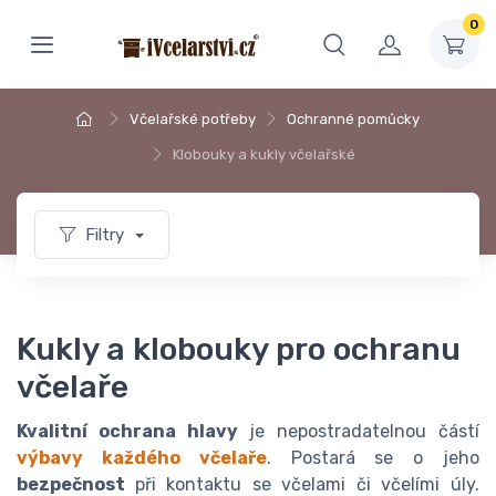
0
Včelařské potřeby
Ochranné pomůcky
Klobouky a kukly včelařské
Filtry
Kukly a klobouky pro ochranu
včelaře
Kvalitní ochrana hlavy
je nepostradatelnou částí
výbavy každého včelaře
. Postará se o jeho
bezpečnost
při kontaktu se včelami či včelími úly.