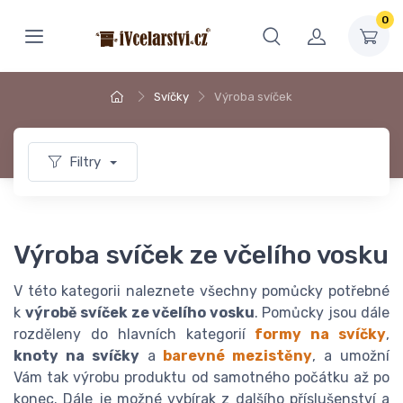
0
Svíčky
Výroba svíček
Filtry
Výroba svíček ze včelího vosku
V této kategorii naleznete všechny pomůcky potřebné
k
výrobě svíček ze včelího vosku
. Pomůcky jsou dále
rozděleny do hlavních kategorií
formy na svíčky
,
knoty na svíčky
a
barevné mezistěny
, a umožní
Vám tak výrobu produktu od samotného počátku až po
konec. Dále je možné vybírak z dalšího příslušenství a