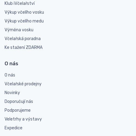
Klub iVčelařství
Výkup včelího vosku
Výkup včelího medu
Výměna vosku
Včelařská poradna
Ke stažení ZDARMA
O nás
O nás
Včelařské prodejny
Novinky
Doporučují nás
Podporujeme
Veletrhy a výstavy
Expedice