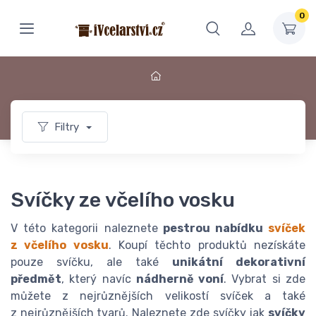
0
Filtry
Svíčky ze včelího vosku
V této kategorii naleznete
pestrou nabídku
svíček
z včelího vosku
. Koupí těchto produktů nezískáte
pouze svíčku, ale také
unikátní dekorativní
předmět
, který navíc
nádherně voní
. Vybrat si zde
můžete z nejrůznějších velikostí svíček a také
z nejrůznějších tvarů. Naleznete zde svíčky jak
svíčky