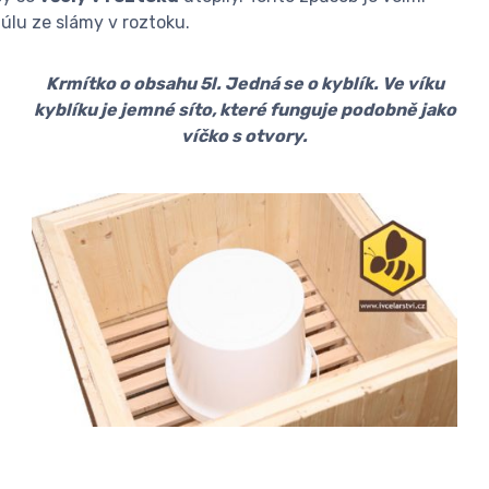
úlu ze slámy v roztoku.
Krmítko o obsahu 5l. Jedná se o kyblík. Ve víku
kyblíku je jemné síto, které funguje podobně jako
víčko s otvory.