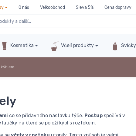
py
O nás
Velkoobchod
Sleva 5%
Cena dopravy
Kosmetika
Včelí produkty
Svíčk
l kýblem
ely
cem
i co se přídavného nástavku týče.
Postup
spočívá v
latičky na které se položí kýbl s roztokem.
by se
včely v roztoku
utopily. Tento způsob je velmi