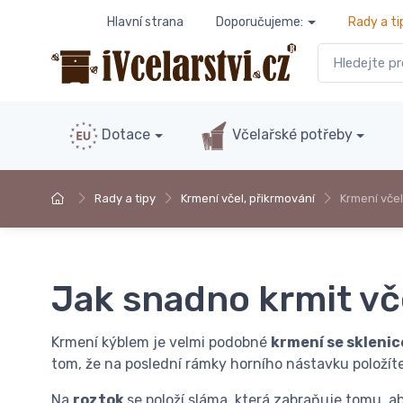
Hlavní strana
Doporučujeme:
Rady a ti
Dotace
Včelařské potřeby
Rady a tipy
Krmení včel, přikrmování
Krmení vče
Jak snadno krmit vč
Krmení kýblem je velmi podobné
krmení se skleni
tom, že na poslední rámky horního nástavku položíte 
Na
roztok
se položí sláma, která zabraňuje tomu, a