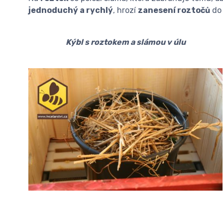
jednoduchý a rychlý
, hrozí
zanesení roztočů
do 
Kýbl s roztokem a slámou v úlu