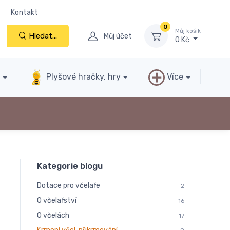
Kontakt
0
Můj košík
Hledat...
Můj účet
0 Kč
y
Plyšové hračky, hry
Více
Kategorie blogu
Dotace pro včelaře
2
O včelařství
16
O včelách
17