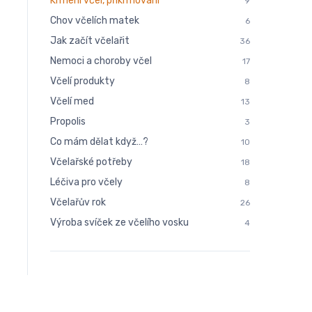
Krmení včel, přikrmování
9
Chov včelích matek
6
Jak začít včelařit
36
Nemoci a choroby včel
17
Včelí produkty
8
Včelí med
13
Propolis
3
Co mám dělat když…?
10
Včelařské potřeby
18
Léčiva pro včely
8
Včelařův rok
26
Výroba svíček ze včelího vosku
4