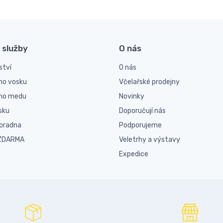
 služby
O nás
ství
O nás
ho vosku
Včelařské prodejny
ího medu
Novinky
sku
Doporučují nás
poradna
Podporujeme
 ZDARMA
Veletrhy a výstavy
Expedice