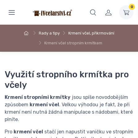
0
Rady a tipy
Krmení včel, přikrmování
Krmení včel stropním krmítkem
Využití stropního krmítka pro
včely
Krmení stropními krmítky
jsou spíše novodobějším
způsobem
krmení včel
. Velkou výhodou je fakt, že při
krmení není nutná žádná manipulace s nádobami, které
plníte.
Pro
krmení včel
stačí jen napustit vaničku ve stropním