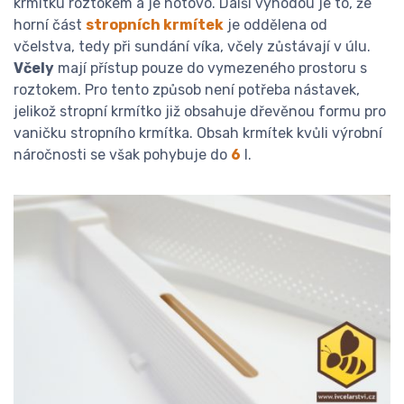
krmítku roztokem a je hotovo. Další výhodou je to, že
horní část
stropních krmítek
je oddělena od
včelstva, tedy při sundání víka, včely zůstávají v úlu.
Včely
mají přístup pouze do vymezeného prostoru s
roztokem. Pro tento způsob není potřeba nástavek,
jelikož stropní krmítko již obsahuje dřevěnou formu pro
vaničku stropního krmítka. Obsah krmítek kvůli výrobní
náročnosti se však pohybuje do
6
l.