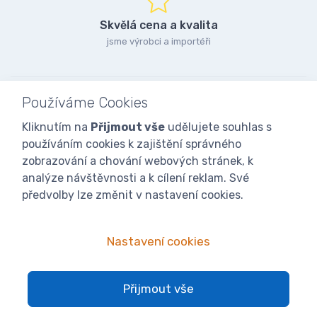
Skvělá cena a kvalita
jsme výrobci a importéři
Používáme Cookies
Kliknutím na
Přijmout vše
udělujete souhlas s
používáním cookies k zajištění správného
zobrazování a chování webových stránek, k
analýze návštěvnosti a k cílení reklam. Své
předvolby lze změnit v nastavení cookies.
Nastavení cookies
© 2025
iVcelarstvi.cz®
Všechna práva vyhrazena.|
Staňte se
Přijmout vše
fanoušky: Včelařské potřeby - www.ivcelarstvi.cz
Kategorie blogu