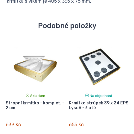
krmítka s víkem je 405 x 335 x 75 mm.
Podobné položky
Skladem
Na objednání
Stropní krmítko - komplet. -
Krmítko strůpek 39 x 24 EPS
K
2 cm
Lysoň - žluté
639 Kč
655 Kč