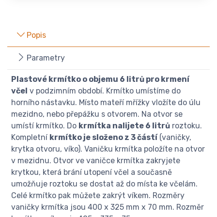
Popis
Parametry
Plastové krmítko o objemu 6 litrů pro krmení
včel
v podzimním období. Krmítko umístíme do
horního nástavku. Místo mateří mřížky vložíte do úlu
mezidno, nebo přepážku s otvorem. Na otvor se
umístí krmítko. Do
krmítka nalijete 6 litrů
roztoku.
Kompletní
krmítko je složeno z 3 částí
(vaničky,
krytka otvoru, víko). Vaničku krmítka položíte na otvor
v mezidnu. Otvor ve vaničce krmítka zakryjete
krytkou, která brání utopení včel a současně
umožňuje roztoku se dostat až do místa ke včelám.
Celé krmítko pak můžete zakrýt víkem. Rozměry
vaničky krmítka jsou 400 x 325 mm x 70 mm. Rozměr