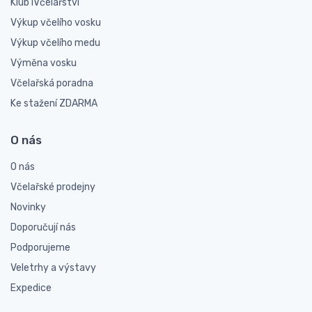
Klub iVčelařství
Výkup včelího vosku
Výkup včelího medu
Výměna vosku
Včelařská poradna
Ke stažení ZDARMA
O nás
O nás
Včelařské prodejny
Novinky
Doporučují nás
Podporujeme
Veletrhy a výstavy
Expedice