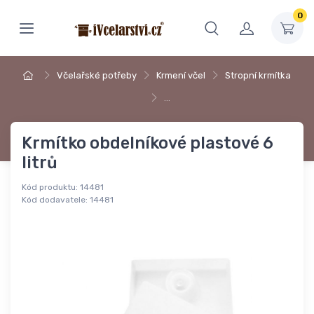
0
Včelařské potřeby
Krmení včel
Stropní krmítka
…
Krmítko obdelníkové plastové 6
litrů
Kód produktu:
14481
Kód dodavatele:
14481