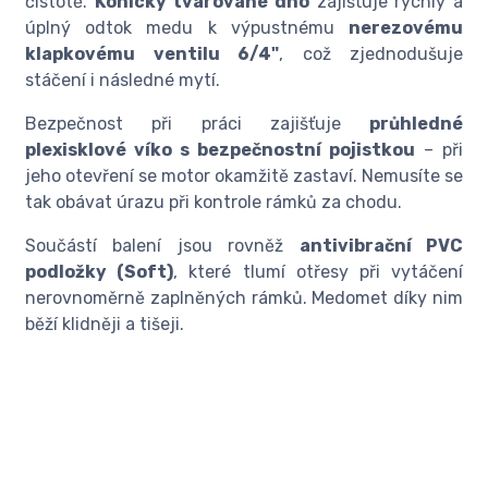
čistotě.
Kónicky tvarované dno
zajišťuje rychlý a
úplný odtok medu k výpustnému
nerezovému
klapkovému ventilu 6/4"
, což zjednodušuje
stáčení i následné mytí.
Bezpečnost při práci zajišťuje
průhledné
plexisklové víko s bezpečnostní pojistkou
– při
jeho otevření se motor okamžitě zastaví. Nemusíte se
tak obávat úrazu při kontrole rámků za chodu.
Součástí balení jsou rovněž
antivibrační PVC
podložky (Soft)
, které tlumí otřesy při vytáčení
nerovnoměrně zaplněných rámků. Medomet díky nim
běží klidněji a tišeji.