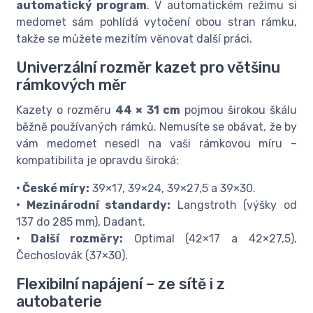
automatický program
. V automatickém režimu si
medomet sám pohlídá vytočení obou stran rámku,
takže se můžete mezitím věnovat další práci.
Univerzální rozměr kazet pro většinu
rámkových měr
Kazety o rozměru
44 × 31 cm
pojmou širokou škálu
běžně používaných rámků. Nemusíte se obávat, že by
vám medomet nesedl na vaši rámkovou míru –
kompatibilita je opravdu široká:
• České míry:
39×17, 39×24, 39×27,5 a 39×30.
• Mezinárodní standardy:
Langstroth (výšky od
137 do 285 mm), Dadant.
• Další rozměry:
Optimal (42×17 a 42×27,5),
Čechoslovák (37×30).
Flexibilní napájení – ze sítě i z
autobaterie