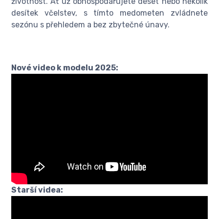
životnost. Ať už obhospodařujete deset nebo několik
desítek včelstev, s tímto medometen zvládnete
sezónu s přehledem a bez zbytečné únavy.
Nové video k modelu 2025:
Starší videa: