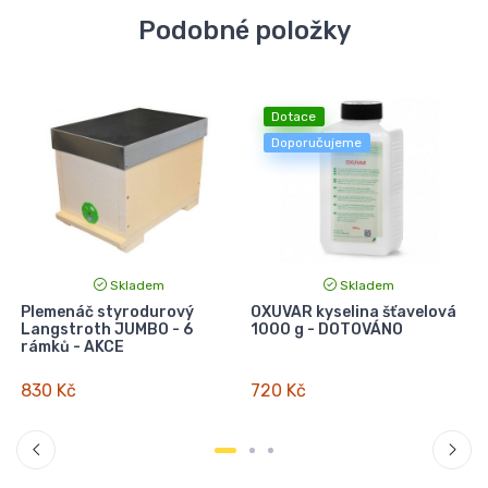
Podobné položky
Dotace
Doporučujeme
Skladem
Skladem
-
Plemenáč styrodurový
OXUVAR kyselina šťavelová
K
Langstroth JUMBO - 6
1000 g - DOTOVÁNO
C
rámků - AKCE
830 Kč
720 Kč