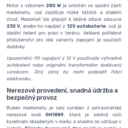
Motor s výkonem
280 W
je umístěn ve spodní části
medometu, což zajišťuje nízké těžiště a stabilní
chod. Medomet lze připojit k běžné síťové zásuvce
230 V
, anebo ho napájet z
12V autobaterie
, což je
ideální řešení pro práci v terénu. Veškeré potřebné
příslušenství pro obě varianty zapojení je součástí
dodávky.
Upozornění: Při napájení z 12 V používejte výhradně
autobaterii nebo originální transformátor dodávaný
výrobcem. Jiný zdroj by mohl poškodit řídicí
elektroniku.
Nerezové provedení, snadná údržba a
bezpečný provoz
Buben medometu je celý vyroben z potravinářské
nerezové oceli
0H18N9
, která je odolná vůči
kyselinám obsaženým v medu a snadno se udržuje v