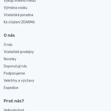
Výkup včelího medu
Výměna vosku
Včelařská poradna
Ke stažení ZDARMA
O nás
O nás
Včelařské prodejny
Novinky
Doporučují nás
Podporujeme
Veletrhy a výstavy
Expedice
Proč nás?
Velkoobchod