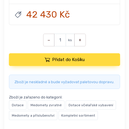
42 430 Kč
−
+
ks
Přidat do Košíku
Zboží je neskladné a bude vyžadovat paletovou dopravu.
Zboží je zařazeno do kategorií:
Dotace
Medomety zvratné
Dotace včelařské vybavení
Medomety a příslušenství
Kompletní sortiment