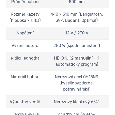
Průměr bubnu
800 mm
Rozměr kazety
440 × 310 mm (Langstroth,
(hloubka × šířka)
39×, Dadant, Optimal)
Napájení
12 V / 230 V
Výkon motoru
280 W (spodní umístění)
Řídicí jednotka
HE-01U (2 manuální + 1
automatický program)
Materiál bubnu
Nerezová ocel 0H18N9
(kyselinovzdorná,
potravinářská)
Výpustný ventil
Nerezový klapkový 6/4"
Celková výška
cca 112 cm (včetně