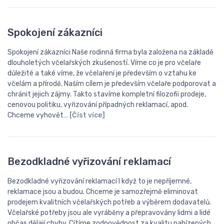
Spokojení zákazníci
Spokojení zákazníci Naše rodinná firma byla založena na základě
dlouholetých včelařských zkušeností. Víme co je pro včelaře
důležité a také víme, že včelaření je především o vztahu ke
včelám a přírodě. Naším cílem je především včelaře podporovat a
chránit jejich zájmy. Takto stavíme kompletní filozofii prodeje,
cenovou politiku, vyřizování případných reklamací, apod.
Chceme vyhovět…
[Číst více]
Bezodkladné vyřizování reklamací
Bezodkladné vyřizování reklamací I když to je nepříjemné,
reklamace jsou a budou. Chceme je samozřejmě eliminovat
prodejem kvalitních včelařských potřeb a výběrem dodavatelů.
Včelařské potřeby jsou ale vyráběny a přepravovány lidmi a lidé
občas dělají chyby. Cítíme zodpovědnost za kvalitu nabízených