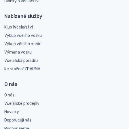
Články o včelařství
Nabízené služby
Klub iVčelařství
Výkup včelího vosku
Výkup včelího medu
Výměna vosku
Včelařská poradna
Ke stažení ZDARMA
O nás
O nás
Včelařské prodejny
Novinky
Doporučují nás
Podporujeme