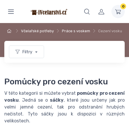
0
Včelařské potřeby
Práce s voskem
Cezení vosku
Filtry
Pomůcky pro cezení vosku
V této kategorii si můžete vybrat
pomůcky pro cezení
vosku
. Jedná se o
sáčky
, které jsou určeny jak pro
velmi jemné cezení, tak pro odstranění hrubých
nečistot. Tyto sáčky jsou k dispozici v různých
velikostech.