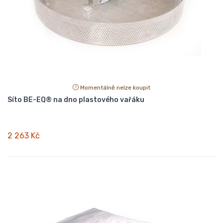
Momentálně nelze koupit
Síto BE-EQ® na dno plastového vařáku
2 263 Kč