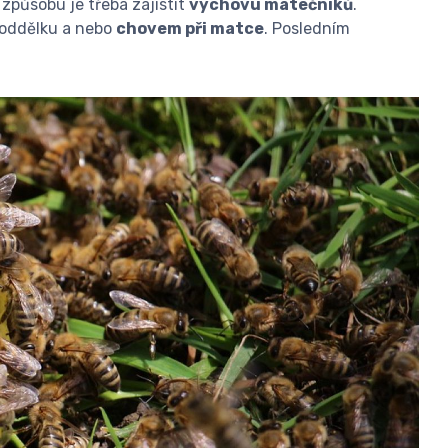
o způsobu je třeba zajistit
výchovu matečníků
.
oddělku a nebo
chovem při matce
. Posledním