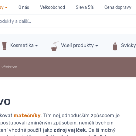
py
O nás
Velkoobchod
Sleva 5%
Cena dopravy
Kosmetika
Včelí produkty
Svíčk
 včelstvo
vo
ukovat
matečníky
. Tím nejjednodušším způsobem je
om postupovali zmíněným způsobem, neměli bychom
žení vhodné použít jako
zdroj vajíček
. Další možný