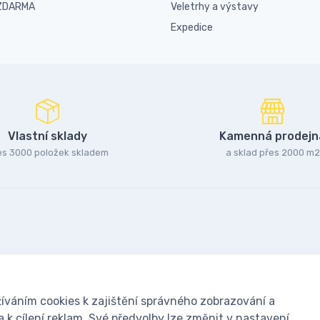
 ZDARMA
Veletrhy a výstavy
Expedice
Vlastní sklady
Kamenná prodejn
es 3000 položek skladem
a sklad přes 2000 m2
íváním cookies k zajištění správného zobrazování a
k cílení reklam. Své předvolby lze změnit v nastavení