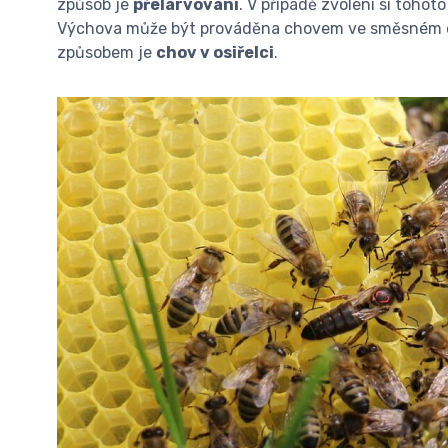
způsob je
přelarvování
. V případě zvolení si tohot
Výchova může být prováděna chovem ve směsném 
způsobem je
chov v osiřelci
.