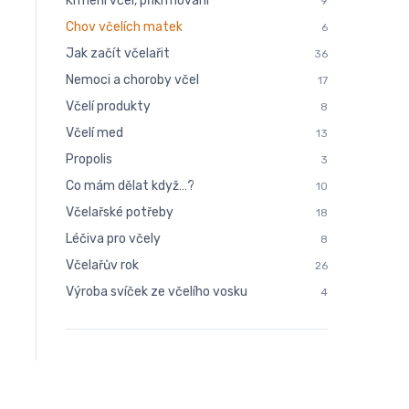
Krmení včel, přikrmování
9
Chov včelích matek
6
Jak začít včelařit
36
Nemoci a choroby včel
17
Včelí produkty
8
Včelí med
13
Propolis
3
Co mám dělat když…?
10
Včelařské potřeby
18
Léčiva pro včely
8
Včelařův rok
26
Výroba svíček ze včelího vosku
4