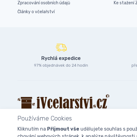
Zpracování osobních údajů
Ke stažení
Články o včelařství
Rychlá expedice
97% objednávek do 24 hodin
př
Používáme Cookies
Kliknutím na
Přijmout vše
udělujete souhlas s použ
chování webových stránek, k analýze návštěvnosti a 