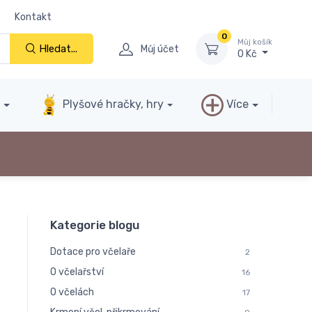
Kontakt
0
Můj košík
Hledat...
Můj účet
0 Kč
y
Plyšové hračky, hry
Více
Kategorie blogu
Dotace pro včelaře
2
O včelařství
16
O včelách
17