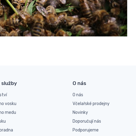
 služby
O nás
ství
O nás
ho vosku
Včelařské prodejny
ího medu
Novinky
sku
Doporučují nás
poradna
Podporujeme