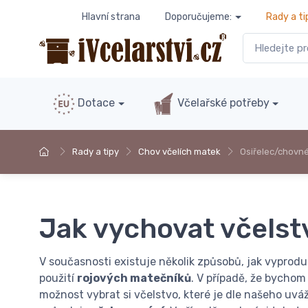
Hlavní strana
Doporučujeme:
Rady a ti
Dotace
Včelařské potřeby
Rady a tipy
Chov včelích matek
Osiřelec/chovné
Jak vychovat včelst
V současnosti existuje několik způsobů, jak vyprod
použití
rojových matečníků
. V případě, že bych
možnost vybrat si včelstvo, které je dle našeho uvá