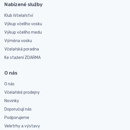
Nabízené služby
Klub iVčelařství
Výkup včelího vosku
Výkup včelího medu
Výměna vosku
Včelařská poradna
Ke stažení ZDARMA
O nás
O nás
Včelařské prodejny
Novinky
Doporučují nás
Podporujeme
Veletrhy a výstavy