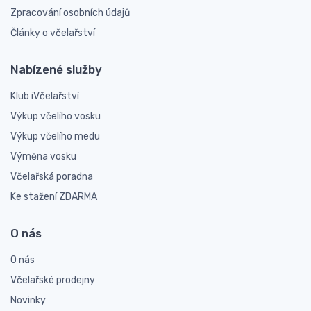
Zpracování osobních údajů
Články o včelařství
Nabízené služby
Klub iVčelařství
Výkup včelího vosku
Výkup včelího medu
Výměna vosku
Včelařská poradna
Ke stažení ZDARMA
O nás
O nás
Včelařské prodejny
Novinky