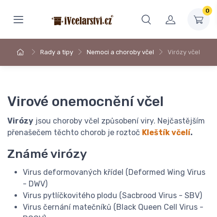
0
Rady a tipy
Nemoci a choroby včel
Virózy včel
Virové onemocnění včel
Virózy
jsou choroby včel způsobení viry. Nejčastějším
přenašečem těchto chorob je roztoč
Kleštík včelí
.
Známé virózy
Virus deformovaných křídel (Deformed Wing Virus
- DWV)
Virus pytlíčkovitého plodu (Sacbrood Virus - SBV)
Virus černání matečníků (Black Queen Cell Virus -