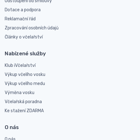
Odstoupení od smlouvy
Dotace a podpora
Reklamační řád
Zpracování osobních údajů
Články o včelařství
Nabízené služby
Klub iVčelařství
Výkup včelího vosku
Výkup včelího medu
Výměna vosku
Včelařská poradna
Ke stažení ZDARMA
O nás
O nás