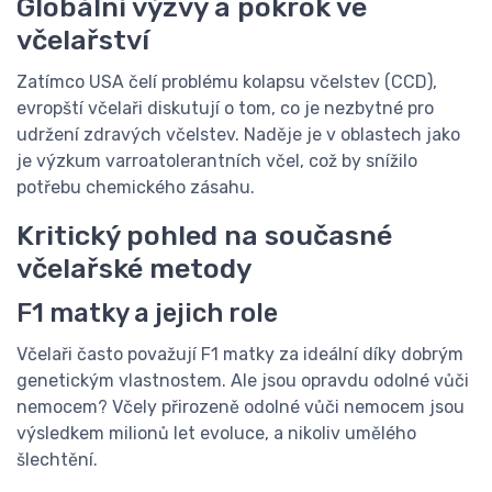
Globální výzvy a pokrok ve
včelařství
Zatímco USA čelí problému kolapsu včelstev (CCD),
evropští včelaři diskutují o tom, co je nezbytné pro
udržení zdravých včelstev. Naděje je v oblastech jako
je výzkum varroatolerantních včel, což by snížilo
potřebu chemického zásahu.
Kritický pohled na současné
včelařské metody
F1 matky a jejich role
Včelaři často považují F1 matky za ideální díky dobrým
genetickým vlastnostem. Ale jsou opravdu odolné vůči
nemocem? Včely přirozeně odolné vůči nemocem jsou
výsledkem milionů let evoluce, a nikoliv umělého
šlechtění.