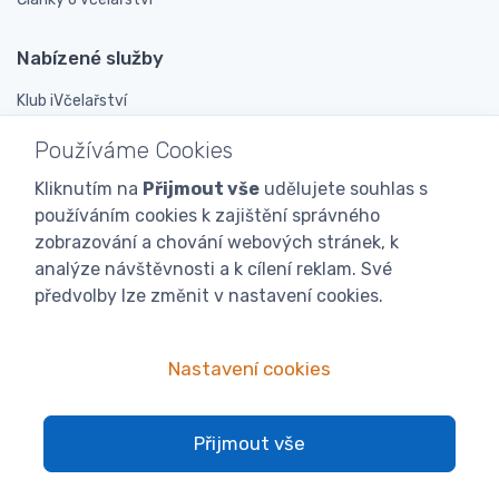
Nabízené služby
Klub iVčelařství
Výkup včelího vosku
Používáme Cookies
Výkup včelího medu
Kliknutím na
Přijmout vše
udělujete souhlas s
Výměna vosku
používáním cookies k zajištění správného
Včelařská poradna
zobrazování a chování webových stránek, k
Ke stažení ZDARMA
analýze návštěvnosti a k cílení reklam. Své
předvolby lze změnit v nastavení cookies.
O nás
O nás
Nastavení cookies
Včelařské prodejny
Novinky
Přijmout vše
Doporučují nás
Podporujeme