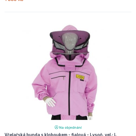
Na objednání
Včelařská bunda s kloboukem - fialová - Lysoň, vel.: L