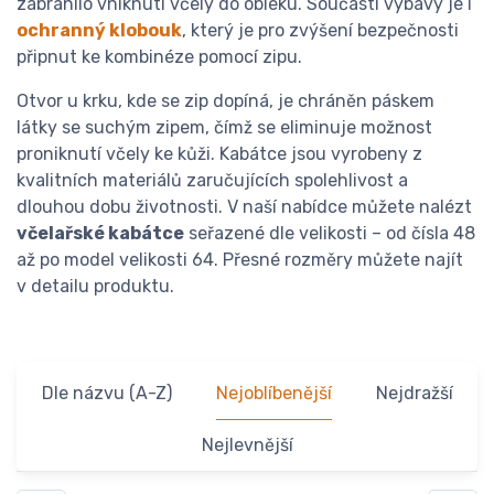
zabránilo vniknutí včely do obleku. Součástí výbavy je i
ochranný klobouk
, který je pro zvýšení bezpečnosti
připnut ke kombinéze pomocí zipu.
Otvor u krku, kde se zip dopíná, je chráněn páskem
látky se suchým zipem, čímž se eliminuje možnost
proniknutí včely ke kůži. Kabátce jsou vyrobeny z
kvalitních materiálů zaručujících spolehlivost a
dlouhou dobu životnosti. V naší nabídce můžete nalézt
včelařské kabátce
seřazené dle velikosti – od čísla 48
až po model velikosti 64. Přesné rozměry můžete najít
v detailu produktu.
Dle názvu (A-Z)
Nejoblíbenější
Nejdražší
Nejlevnější