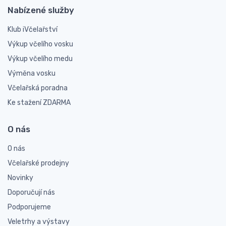
Nabízené služby
Klub iVčelařství
Výkup včelího vosku
Výkup včelího medu
Výměna vosku
Včelařská poradna
Ke stažení ZDARMA
O nás
O nás
Včelařské prodejny
Novinky
Doporučují nás
Podporujeme
Veletrhy a výstavy