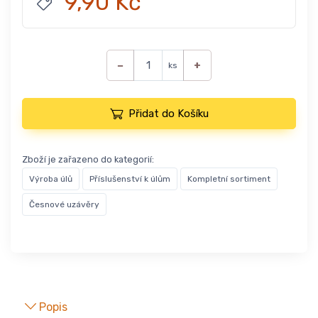
9,90 Kč
−
+
ks
Přidat do Košíku
Zboží je zařazeno do kategorií:
Výroba úlů
Příslušenství k úlům
Kompletní sortiment
Česnové uzávěry
Popis