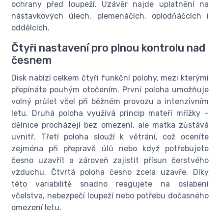
ochrany před loupeží. Uzávěr najde uplatnění na
nástavkových úlech, plemenáčích, oplodňáčcích i
oddělcích.
Čtyři nastavení pro plnou kontrolu nad
česnem
Disk nabízí celkem čtyři funkční polohy, mezi kterými
přepínáte pouhým otočením. První poloha umožňuje
volný průlet včel při běžném provozu a intenzivním
letu. Druhá poloha využívá princip mateří mřížky –
dělnice procházejí bez omezení, ale matka zůstává
uvnitř. Třetí poloha slouží k větrání, což oceníte
zejména při přepravě úlů nebo když potřebujete
česno uzavřít a zároveň zajistit přísun čerstvého
vzduchu. Čtvrtá poloha česno zcela uzavře. Díky
této variabilitě snadno reagujete na oslabení
včelstva, nebezpečí loupeží nebo potřebu dočasného
omezení letu.