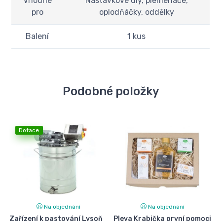
Vhodné
Nástavkové úly, plemenáče,
pro
oplodňáčky, oddělky
Balení
1 kus
Podobné položky
Dotace
Na objednání
Na objednání
Zařízení k pastování Lysoň
Pleva Krabička první pomoci
Č