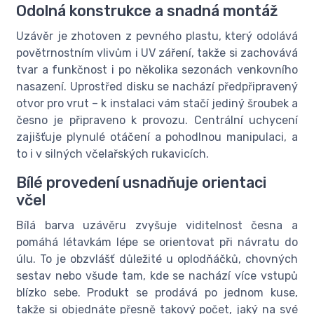
Odolná konstrukce a snadná montáž
Uzávěr je zhotoven z pevného plastu, který odolává
povětrnostním vlivům i UV záření, takže si zachovává
tvar a funkčnost i po několika sezonách venkovního
nasazení. Uprostřed disku se nachází předpřipravený
otvor pro vrut – k instalaci vám stačí jediný šroubek a
česno je připraveno k provozu. Centrální uchycení
zajišťuje plynulé otáčení a pohodlnou manipulaci, a
to i v silných včelařských rukavicích.
Bílé provedení usnadňuje orientaci
včel
Bílá barva uzávěru zvyšuje viditelnost česna a
pomáhá létavkám lépe se orientovat při návratu do
úlu. To je obzvlášť důležité u oplodňáčků, chovných
sestav nebo všude tam, kde se nachází více vstupů
blízko sebe. Produkt se prodává po jednom kuse,
takže si objednáte přesně takový počet, jaký na své