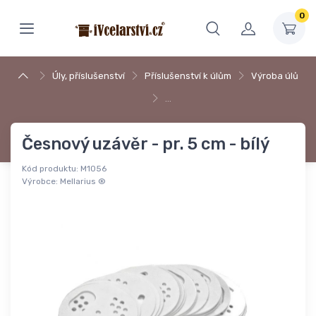
0
Úly, příslušenství
Příslušenství k úlům
Výroba úlů
…
Česnový uzávěr - pr. 5 cm - bílý
Kód produktu:
M1056
Výrobce:
Mellarius ®