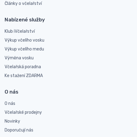
Články o včelařství
Nabízené služby
Klub iVčelařství
Výkup včelího vosku
Výkup včelího medu
Výměna vosku
Včelařská poradna
Ke stažení ZDARMA
O nás
O nás
Včelařské prodejny
Novinky
Doporučují nás